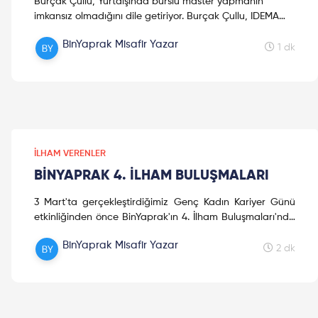
Burçak Çullu, Yurtdışında burslu master yapmanın
imkansız olmadığını dile getiriyor. Burçak Çullu, IDEMA
Uluslararası Kalkınma Ortakları şirketlerinde kalkınma ...
BinYaprak Misafir Yazar
1 dk
İLHAM VERENLER
BİNYAPRAK 4. İLHAM BULUŞMALARI
3 Mart'ta gerçekleştirdiğimiz Genç Kadın Kariyer Günü
etkinliğinden önce BinYaprak'ın 4. İlham Buluşmaları'nda
birbirinden heyecanlı birçok katılımcı ve değerli ilham
BinYaprak Misafir Yazar
veren konuşmacılarımız ile bir araya geldik. Canlı
2 dk
yayında bir araya geldiğimiz konuklarımız ile çeşitli
alanlarda bilgi sahibi olduk, sorularımızın cevaplarını
alırken aynı zamanda doyasıya networking deneyimini
de cebimize kattık.