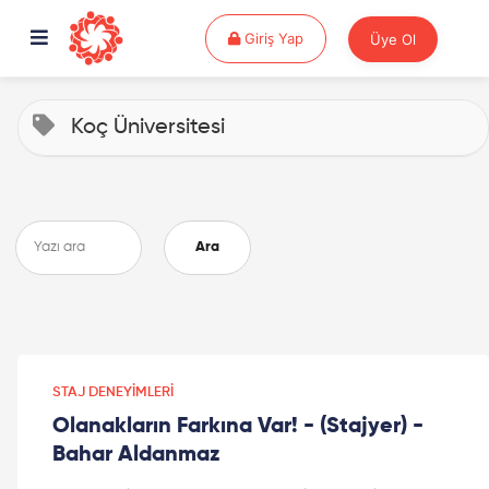
Giriş Yap
Giriş Yap
Üye Ol
Koç Üniversitesi
Ara
STAJ DENEYIMLERI
Olanakların Farkına Var! - (Stajyer) -
Bahar Aldanmaz