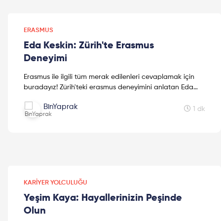
ERASMUS
Eda Keskin: Zürih'te Erasmus
Deneyimi
Erasmus ile ilgili tüm merak edilenleri cevaplamak için
buradayız! Zürih'teki erasmus deneyimini anlatan Eda
Keskin dileriz bu süreçte size yardımcı olur.
BinYaprak
1 dk
KARIYER YOLCULUĞU
Yeşim Kaya: Hayallerinizin Peşinde
Olun