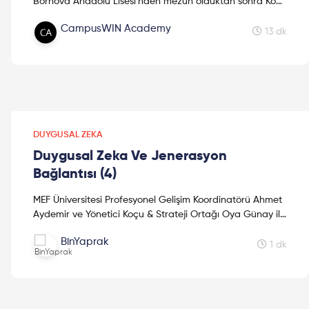
Bornova Anadolu Lisesi'nden mezun olduktan sonra Koç
Üniversitesi Kimya ve Biyoloji Mühendisliği bölümünde
CampusWIN Academy
lisan...
13 dk
DUYGUSAL ZEKA
Duygusal Zeka Ve Jenerasyon
Bağlantısı (4)
MEF Üniversitesi Profesyonel Gelişim Koordinatörü Ahmet
Aydemir ve Yönetici Koçu & Strateji Ortağı Oya Günay ile
"Duygusal Zeka" hakkında keyifli bir sohbet...
BinYaprak
1 dk