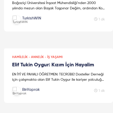
Boğaziçi Üniversitesi İnşaat Mühendisliği'nden 2000
yılında mezun olan Başak Taşpınar Değim, ardından Koç
Üniversitesi'nde MBA ve Loyola University Chicago MSIM...
TurkishWIN
1 dk
HAMILELIK - ANNELIK - İŞ YAŞAMI
Elif Tukin Oygur: Kızım İçin Hayalim
EN İYİ VE PAHALI ÖĞRETMEN: TECRÜBE! Dosteller Derneği
için çalışmakta olan Elif Tukin Oygur ile kariyer yolculuğu
hakkında çok keyifli bir sohbet gerçekleştirdi...
BinYaprak
1 dk