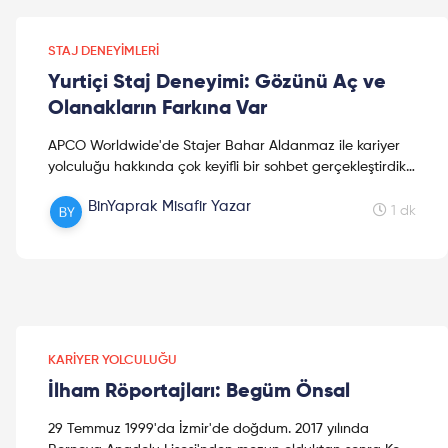
STAJ DENEYIMLERI
Yurtiçi Staj Deneyimi: Gözünü Aç ve
Olanakların Farkına Var
APCO Worldwide'de Stajer Bahar Aldanmaz ile kariyer
yolculuğu hakkında çok keyifli bir sohbet gerçekleştirdik.
Dileriz bu video #kariyer planlamanızda size ilha...
BinYaprak Misafir Yazar
1 dk
KARIYER YOLCULUĞU
İlham Röportajları: Begüm Önsal
29 Temmuz 1999'da İzmir'de doğdum. 2017 yılında