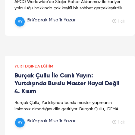
APCO Worldwide'de Stajer Bahar Aldanmaz ile kariyer
yolculuğu hakkında çok keyifli bir sohbet gerçekleştirdik.
Dileriz bu video kariyer planlamanızda size ilham...
BinYaprak Misafir Yazar
1 dk
YURT DIŞINDA EĞITIM
Burçak Çullu İle Canlı Yayın:
Yurtdışında Burslu Master Hayal Değil
4. Kısım
Burçak Çullu, Yurtdışında burslu master yapmanın
imkansız olmadığını dile getiriyor. Burçak Çullu, IDEMA
Uluslararası Kalkınma Ortakları şirketlerinde kalkınma ...
BinYaprak Misafir Yazar
1 dk