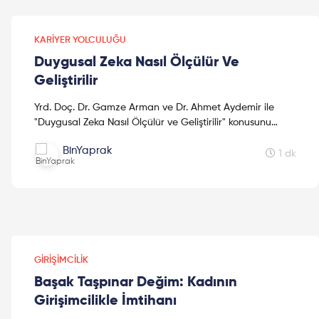
KARIYER YOLCULUĞU
Duygusal Zeka Nasıl Ölçülür Ve
Geliştirilir
Yrd. Doç. Dr. Gamze Arman ve Dr. Ahmet Aydemir ile
"Duygusal Zeka Nasıl Ölçülür ve Geliştirilir" konusunu
konuştuk. Umarız videoyu beğenirsin! 2005 yılında Boğa...
BinYaprak
1 dk
GIRIŞIMCILIK
Başak Taşpınar Değim: Kadının
Girişimcilikle İmtihanı