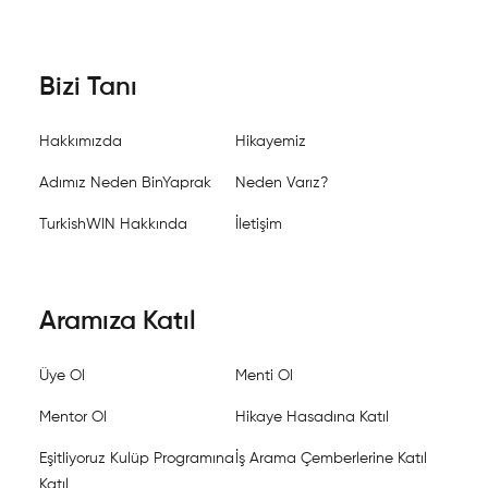
Bizi Tanı
Hakkımızda
Hikayemiz
Adımız Neden BinYaprak
Neden Varız?
TurkishWIN Hakkında
İletişim
Aramıza Katıl
Üye Ol
Menti Ol
Mentor Ol
Hikaye Hasadına Katıl
Eşitliyoruz Kulüp Programına
İş Arama Çemberlerine Katıl
Katıl