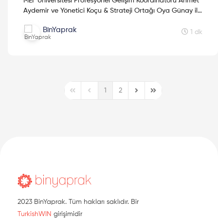
MEF Üniversitesi Profesyonel Gelişim Koordinatörü Ahmet
Aydemir ve Yönetici Koçu & Strateji Ortağı Oya Günay ile
"Duygusal Zeka" hakkında keyifli bir sohbet...
BinYaprak
1 dk
1
2
First Page
Previous Page
Next Page
Last Page
2023 BinYaprak. Tüm hakları saklıdır. Bir
TurkishWIN
girişimidir