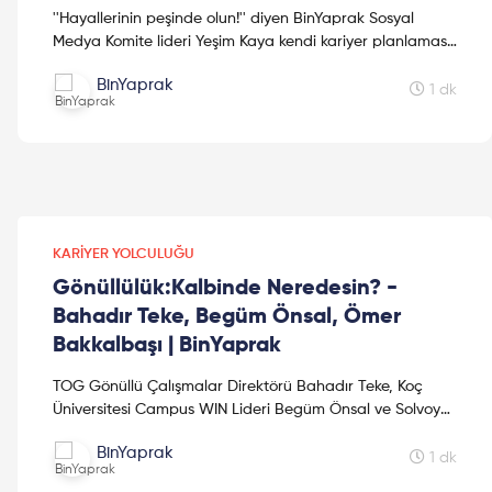
''Hayallerinin peşinde olun!'' diyen BinYaprak Sosyal
Medya Komite lideri Yeşim Kaya kendi kariyer planlaması
hakkında bilgiler veriyor. Siz de kendi başarı hik...
BinYaprak
1 dk
KARIYER YOLCULUĞU
Gönüllülük:Kalbinde Neredesin? -
Bahadır Teke, Begüm Önsal, Ömer
Bakkalbaşı | BinYaprak
TOG Gönüllü Çalışmalar Direktörü Bahadır Teke, Koç
Üniversitesi Campus WIN Lideri Begüm Önsal ve Solvoyo
Chief Innovation Officer Ömer Bakkalbaşı ile ''Kariyeri...
BinYaprak
1 dk