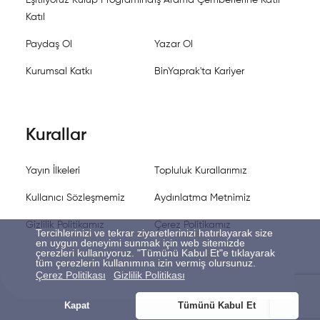
Eşitliyoruz Kulüp Programına
İş Arama Çemberlerine Katıl
Katıl
Paydaş Ol
Yazar Ol
Kurumsal Katkı
BinYaprak'ta Kariyer
Kurallar
Yayın İlkeleri
Topluluk Kurallarımız
Kullanıcı Sözleşmemiz
Aydınlatma Metnimiz
Gizlilik Politikamız
Çerez Politikamız
Tercihlerinizi ve tekrar ziyaretlerinizi hatırlayarak size
en uygun deneyimi sunmak için web sitemizde
çerezleri kullanıyoruz. "Tümünü Kabul Et"e tıklayarak
tüm çerezlerin kullanımına izin vermiş olursunuz.
Çerez Politikası
Gizlilik Politikası
Kapat
Tümünü Kabul Et