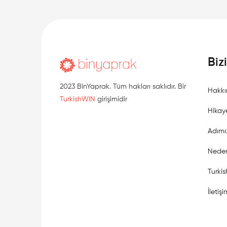
Biz
2023 BinYaprak. Tüm hakları saklıdır. Bir
Hakkı
TurkishWIN
girişimidir
Hikay
Adımı
Neden
Turki
İletişi