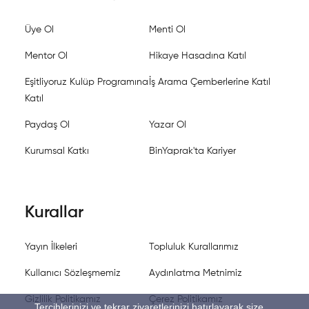
Üye Ol
Menti Ol
Mentor Ol
Hikaye Hasadına Katıl
Eşitliyoruz Kulüp Programına
İş Arama Çemberlerine Katıl
Katıl
Paydaş Ol
Yazar Ol
Kurumsal Katkı
BinYaprak'ta Kariyer
Kurallar
Yayın İlkeleri
Topluluk Kurallarımız
Kullanıcı Sözleşmemiz
Aydınlatma Metnimiz
Gizlilik Politikamız
Çerez Politikamız
Tercihlerinizi ve tekrar ziyaretlerinizi hatırlayarak size