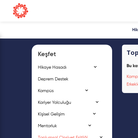
Hi
Top
Keşfet
Bu ka
Hikaye Hasadı
Kampüs
Deprem Destek
Erkekl
Kampüs
Kariyer Yolculuğu
Kişisel Gelişim
Mentorluk
Toplumsal Cinsiyet Eşitliği