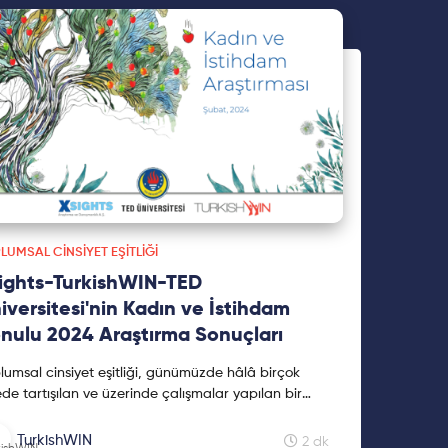
LUMSAL CINSIYET EŞITLIĞI
ights-TurkishWIN-TED
iversitesi'nin Kadın ve İstihdam
nulu 2024 Araştırma Sonuçları
lumsal cinsiyet eşitliği, günümüzde hâlâ birçok
ede tartışılan ve üzerinde çalışmalar yapılan bir
udur. Kadınların istihdamı, eşit fırsatlar ve cinsiyet
elli mitler gibi konular, bu alandaki önemli
TurkishWIN
2 dk