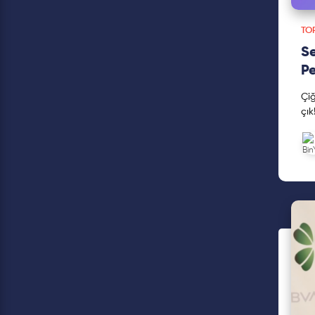
TOP
Se
P
Çiğ
çık
coc