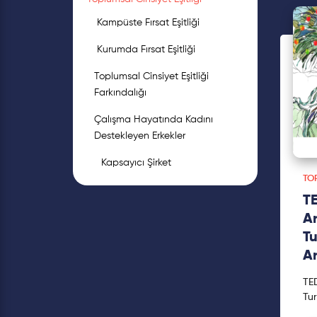
Kampüste Fırsat Eşitliği
Kurumda Fırsat Eşitliği
Toplumsal Cinsiyet Eşitliği
Farkındalığı
Çalışma Hayatında Kadını
Destekleyen Erkekler
Kapsayıcı Şirket
TOP
TE
Ar
Tu
Ar
TED
Tur
İst