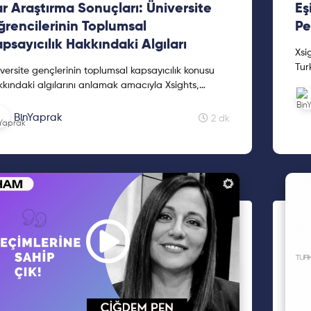
r Araştırma Sonuçları: Üniversite
Eş
rencilerinin Toplumsal
Pe
psayıcılık Hakkındaki Algıları
Xsi
Tur
versite gençlerinin toplumsal kapsayıcılık konusu
pay
kındaki algılarını anlamak amacıyla Xsights,
ar...
kishWIN ve Kampüste Ne Var işbirliğinde 3000
versite öğrencisi ile yapılan araştırmanın çarpıcı
BinYaprak
2 dk
uçlarını öğrenmek için yazımıza göz at!