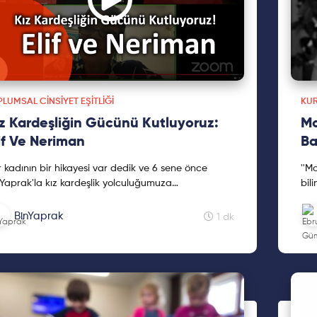
LUMSAL CINSIYET EŞITLIĞI
KUR
z Kardeşliğin Gücünü Kutluyoruz:
Mo
if Ve Neriman
Ba
 kadının bir hikayesi var dedik ve 6 sene önce
''M
Yaprak'la kız kardeşlik yolculuğumuza
bil
tık.Binlerce kadın, "Sen yaparsin kiz kardeşim!"
yol
erek hikayeler...
Bir
BinYaprak
1 dk