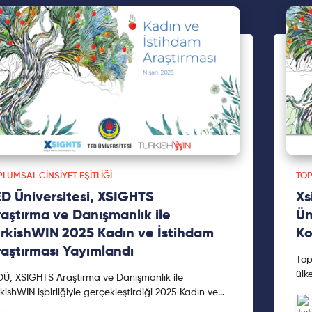
LUMSAL CINSIYET EŞITLIĞI
TOP
D Üniversitesi, XSIGHTS
Xs
aştırma ve Danışmanlık ile
Ün
rkishWIN 2025 Kadın ve İstihdam
Ko
aştırması Yayımlandı
Top
ülk
Ü, XSIGHTS Araştırma ve Danışmanlık ile
kon
kishWIN işbirliğiyle gerçekleştirdiği 2025 Kadın ve
tem
ihdam Araştırması’nın sonuçlarını 10 Nisan’da