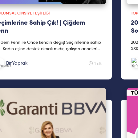
LUMSAL CINSIYET EŞITLIĞI
TOP
çimlerine Sahip Çık! | Çiğdem
20
enn
So
dem Penn ile Önce kendin değiş! Seçimlerine sahip
202
! Kadın eşine destek olmalı mıdır, çalışan annelerin
XSI
ukları sorumluluk sahibi olur mu yada ev i...
Üni
kon
BinYaprak
1 dk
olu
kad
dön
poli
yaz