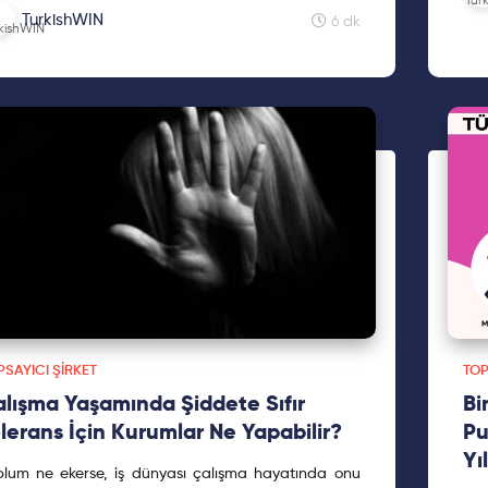
sorunl
enlediği k...
TurkishWIN
6 dk
Ara
ele
kap
ve 
hed
SAYICI ŞIRKET
TOP
lışma Yaşamında Şiddete Sıfır
Bi
lerans İçin Kurumlar Ne Yapabilir?
Pu
Yı
plum ne ekerse, iş dünyası çalışma hayatında onu