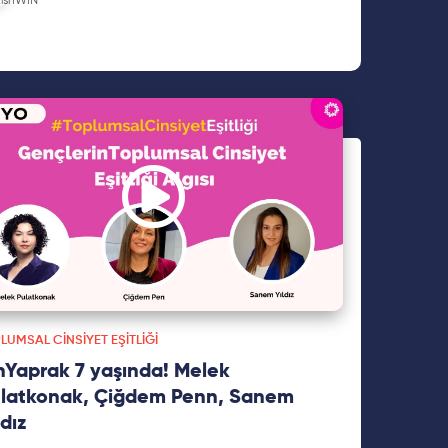
ardan bazılarıdır. "Kadın ve İstihdam
ştırması", Türkiye'de kadınların istihdam durumunu
 alarak, çeşitli mitleri ve değerleri sorgulayan
samlı bir çalışmadır. Bu araştırma, cinsiyet eşitliği
kadın istihdamı konularında farkındalık yaratmayı
eflemektedir. Detaylar yazımızın devamında!
LUMSAL CINSIYET EŞITLIĞI
nYaprak 7 yaşında! Melek
latkonak, Çiğdem Penn, Sanem
ldız