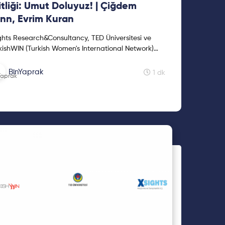
itliği: Umut Doluyuz! | Çiğdem
nn, Evrim Kuran
ghts Research&Consultancy, TED Üniversitesi ve
kishWIN (Turkish Women's International Network)
daşlığında gerçekleştirdiğimiz 'İstihdamda Kadın'
BinYaprak
1 dk