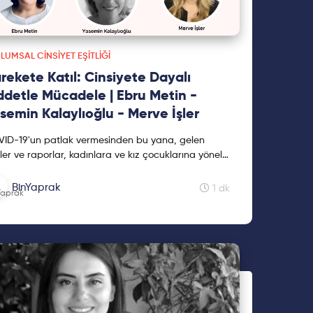
LUMSAL CINSIYET EŞITLIĞI
rekete Katıl: Cinsiyete Dayalı
ddetle Mücadele | Ebru Metin -
semin Kalaylıoğlu - Merve İşler
ID-19'un patlak vermesinden bu yana, gelen
iler ve raporlar, kadınlara ve kız çocuklarına yönelik
 türlü şiddetin yoğunlaştığını göstermiştir. İş dünya...
BinYaprak
1 dk