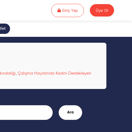
Giriş Yap
Giriş Yap
Üye Ol
fet
kındalığı
,
Çalışma Hayatında Kadını Destekleyen
Ara