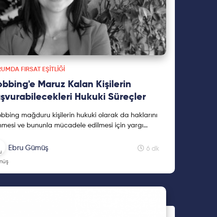
UMDA FIRSAT EŞITLIĞI
bbing'e Maruz Kalan Kişilerin
şvurabilecekleri Hukuki Süreçler
obbing mağduru kişilerin hukuki olarak da haklarını
inmesi ve bununla mücadele edilmesi için yargı
una gidilmesi kaçınılmazdır." Didem Kalaycıoğlu
ol, Binyaprak için yazdı! İyi okumalar...
Ebru Gümüş
6 dk