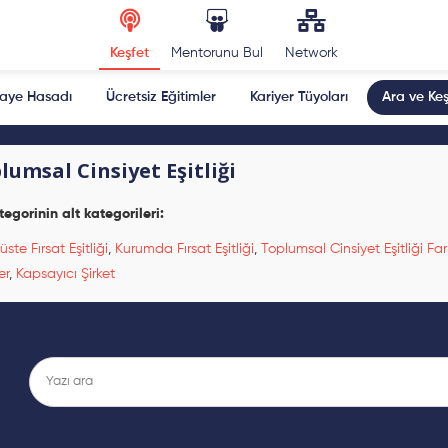
Keşfet
Mentorunu Bul
Network
kaye Hasadı
Ücretsiz Eğitimler
Kariyer Tüyoları
Ara ve Keş
lumsal Cinsiyet Eşitliği
tegorinin alt kategorileri:
te Fırsat Eşitliği
,
Kurumda Fırsat Eşitliği
,
Toplumsal Cinsiyet Eşitliği Far
er
,
Kapsayıcı Şirket