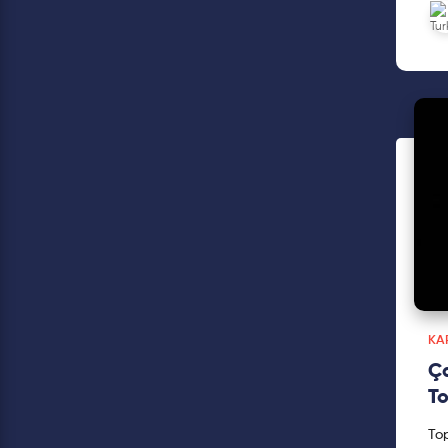
düz
KAP
Ça
To
To