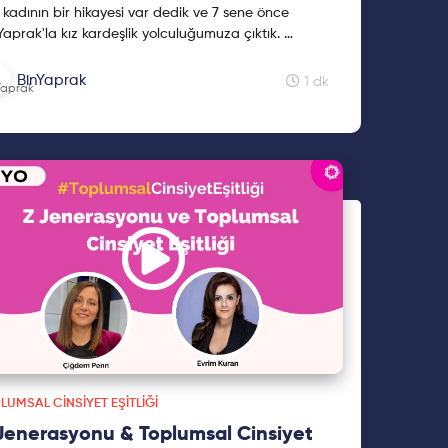
 kadının bir hikayesi var dedik ve 7 sene önce
Yaprak'la kız kardeşlik yolculuğumuza çıktık.
eceğimizi güvenle teslim ettiğimiz sizlerin, gençler...
BinYaprak
1 dk
LUMSAL CINSIYET EŞITLIĞI
Jenerasyonu & Toplumsal Cinsiyet