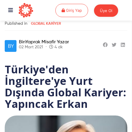
Giriş Yap
Giriş Yap
Üye Ol
Published in
GLOBAL KARIYER
BinYaprak Misafir Yazar
02 Mart 2021
4 dk
Türkiye'den
İngiltere'ye Yurt
Dışında Global Kariyer:
Yapıncak Erkan