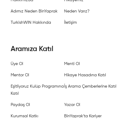
Adımız Neden BinYaprak
Neden Varız?
TurkishWIN Hakkında
İletişim
Aramıza Katıl
Üye Ol
Menti Ol
Mentor Ol
Hikaye Hasadına Katıl
Eşitliyoruz Kulüp Programına
İş Arama Çemberlerine Katıl
Katıl
Paydaş Ol
Yazar Ol
Kurumsal Katkı
BinYaprak'ta Kariyer