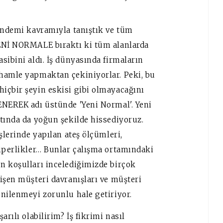
Pandemi kavramıyla tanıştık ve tüm
YENİ NORMALE bıraktı ki tüm alanlarda
sibini aldı. İş dünyasında firmaların
hamle yapmaktan çekiniyorlar. Peki, bu
içbir şeyin eskisi gibi olmayacağını
ENEREK adı üstünde 'Yeni Normal'. Yeni
tında da yoğun şekilde hissediyoruz.
şlerinde yapılan ateş ölçümleri,
siperlikler… Bunlar çalışma ortamındaki
n koşulları incelediğimizde birçok
işen müşteri davranışları ve müşteri
enilenmeyi zorunlu hale getiriyor.
rılı olabilirim? İş fikrimi nasıl