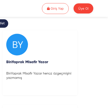
Giriş Yap
Giriş Yap
Üye Ol
fet
BinYaprak Misafir Yazar
BinYaprak Misafir Yazar henüz özgeçmişini
yazmamış