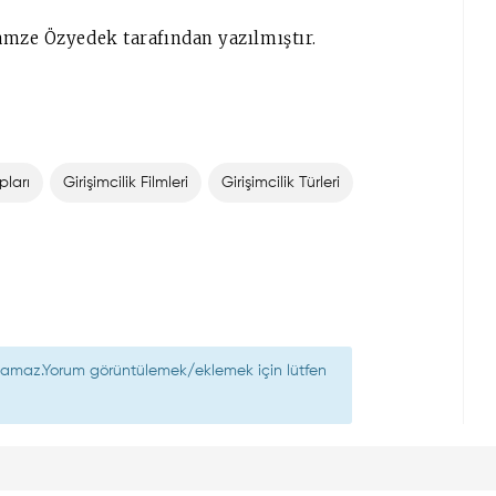
amze Özyedek tarafından yazılmıştır.
pları
Girişimcilik Filmleri
Girişimcilik Türleri
nılamaz.Yorum görüntülemek/eklemek için lütfen