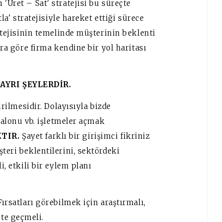
'Üret – Sat' stratejisi bu süreçte
tla' stratejisiyle hareket ettiği sürece
ratejisinin temelinde müşterinin beklenti
ara göre firma kendine bir yol haritası
AYRI ŞEYLERDİR.
irilmesidir. Dolayısıyla bizde
 salonu vb. işletmeler açmak
KTIR.
Şayet farklı bir girişimci fikriniz
teri beklentilerini, sektördeki
i, etkili bir eylem planı
Fırsatları görebilmek için araştırmalı,
te geçmeli.