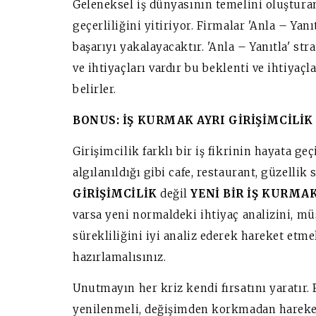
Geleneksel iş dünyasının temelini oluşturan 
geçerliliğini yitiriyor. Firmalar 'Anla – Yanı
başarıyı yakalayacaktır. 'Anla – Yanıtla' st
ve ihtiyaçları vardır bu beklenti ve ihtiyaçl
belirler.
BONUS: İŞ KURMAK AYRI GİRİŞİMCİLİK 
Girişimcilik farklı bir iş fikrinin hayata geç
algılanıldığı gibi cafe, restaurant, güzellik
GİRİŞİMCİLİK
değil
YENİ BİR İŞ KURMA
varsa yeni normaldeki ihtiyaç analizini, müş
sürekliliğini iyi analiz ederek hareket etmel
hazırlamalısınız.
Unutmayın her kriz kendi fırsatını yaratır. 
yenilenmeli, değişimden korkmadan hareke