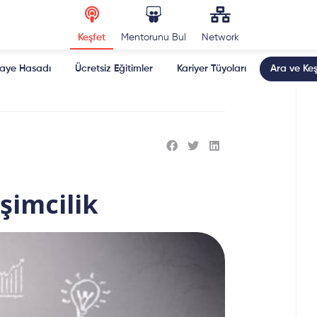
Keşfet
Mentorunu Bul
Network
kaye Hasadı
Ücretsiz Eğitimler
Kariyer Tüyoları
Ara ve Keş
şimcilik