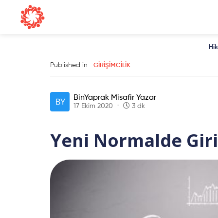
Hi
Published in
GIRIŞIMCILIK
BinYaprak Misafir Yazar
17 Ekim 2020
3 dk
Yeni Normalde Giri