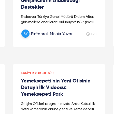
Girişimcilerin Alabileceği
Destekler
Endeavor Türkiye Genel Müdürü Didem Altop
girişimcilere önerilerde bulunuyor! #Girişimcilik
ile ilgili merak ettiğiniz her şey bu videoda!
Didem Altop; The John...
BinYaprak Misafir Yazar
1 dk
KARIYER YOLCULUĞU
Yemeksepeti'nin Yeni Ofisinin
Detaylı İlk Videosu:
Yemeksepeti Park
Girişim Ofisleri programımızda Arda Kutsal ilk
defa kameranın önüne geçti ve Yemeksepeti