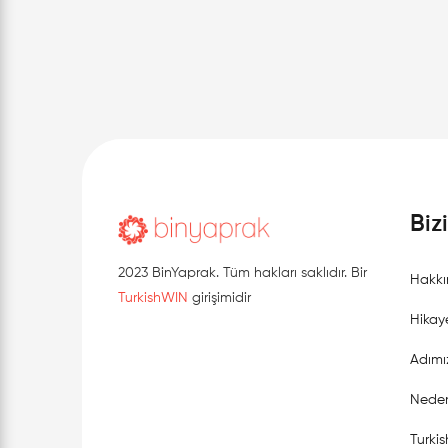
Danışmanlık destek programları hakkında
detaylı bir bilgilendirme yazısıyla sizlerleyiz.
Biz
2023 BinYaprak. Tüm hakları saklıdır. Bir
Hakkı
TurkishWIN
girişimidir
Hikay
Adımı
Neden
Turki