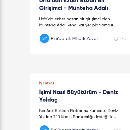
Urfa’dan Ezber Bozan Bir
Girişimci - Münteha Adalı
Urfa'da ezber bozan bir girişimci olan
Münteha Adalı kendi kariyer planlaması
hakkında bilgiler veriyor. Siz de kendi
#başarıhikayenizi yazmaya hazır mısınız? S...
BinYaprak Misafir Yazar
1 dk
İŞ HAYATI
İşimi Nasıl Büyütürüm - Deniz
Yoldaç
BeeAdx Reklam Platformu Kurucusu Deniz
Yoldaç TEB Kadın Bankacılığı desteği ile
büyüttüğü girişimini anlatıyor. Dileriz bu video
girişimcilik hayalleinde size i...