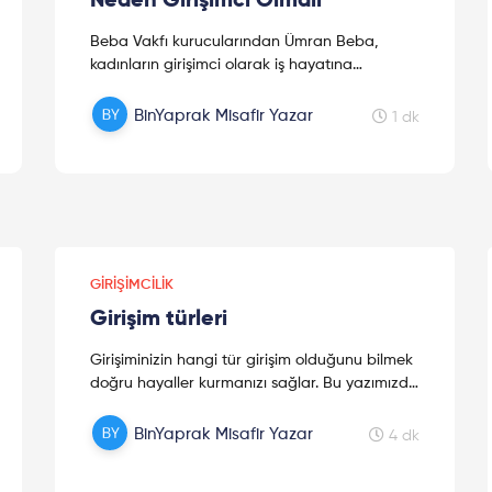
Neden Girişimci Olmalı
Beba Vakfı kurucularından Ümran Beba,
kadınların girişimci olarak iş hayatına
atılmalarının öneminden bahsediyor. Bu içerik
BinYaprak misafir yazarlarında...
BinYaprak Misafir Yazar
1 dk
GIRIŞIMCILIK
Girişim türleri
Girişiminizin hangi tür girişim olduğunu bilmek
doğru hayaller kurmanızı sağlar. Bu yazımızda
kaç adet girişim türü olduğuna ve
bunlarınneler olduğuna değineceğ...
BinYaprak Misafir Yazar
4 dk