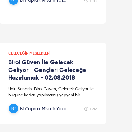
BinYaprak Misafir Yazar
1 dk
GELECEĞIN MESLEKLERI
Birol Güven İle Gelecek
Geliyor - Gençleri Geleceğe
Hazırlamak - 02.08.2018
Ünlü Senarist Birol Güven, Gelecek Geliyor ile
bugüne kadar yapılmamış yepyeni bir
programla huzurlarınızda. "Gelecek
Geliyor"da uzman konuklar; algoritma, yapa...
BinYaprak Misafir Yazar
1 dk