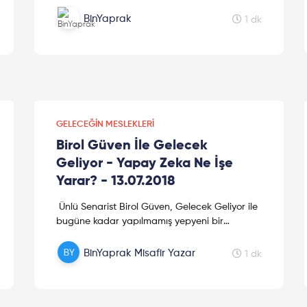
Park'ı Nevzat Aydın ile birlikte gezdi.
BinYaprak
1 dk
GELECEĞIN MESLEKLERI
Birol Güven İle Gelecek
Geliyor - Yapay Zeka Ne İşe
Yarar? - 13.07.2018
Ünlü Senarist Birol Güven, Gelecek Geliyor ile
bugüne kadar yapılmamış yepyeni bir
programla huzurlarınızda. "Gelecek
Geliyor"da uzman konuklar; algoritma...
BinYaprak Misafir Yazar
1 dk