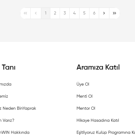
1
2
3
4
5
6
First Page
Previous Page
Next Page
Last Page
i Tanı
Aramıza Katıl
mızda
Üye Ol
emiz
Menti Ol
z Neden BinYaprak
Mentor Ol
 Varız?
Hikaye Hasadına Katıl
shWIN Hakkında
Eşitliyoruz Kulüp Programına Ka