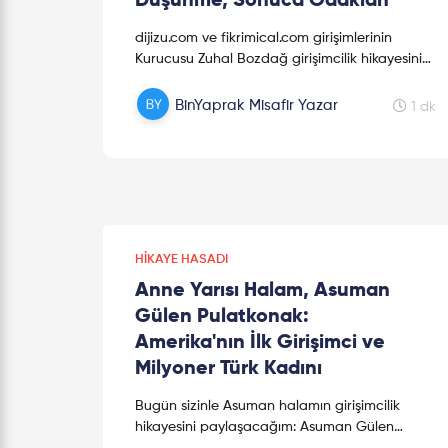
Düşünme, Sonuca Odaklan
dijizu.com ve fikrimical.com girişimlerinin
Kurucusu Zuhal Bozdağ girişimcilik hikayesini
BinYaprak'a anlattı. Zuhal Bozdağ, 1988
yılında Adana'da doğdu. Lise m...
BinYaprak Misafir Yazar
1 dk
HIKAYE HASADI
Anne Yarısı Halam, Asuman
Gülen Pulatkonak:
Amerika'nın İlk Girişimci ve
Milyoner Türk Kadını
Bugün sizinle Asuman halamın girişimcilik
hikayesini paylaşacağım: Asuman Gülen
Pulatkonak...