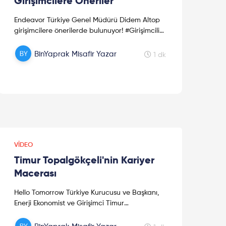
Girişimcilere Öneriler
Endeavor Türkiye Genel Müdürü Didem Altop
girişimcilere önerilerde bulunuyor! #Girişimcilik
ile ilgili merak ettiğiniz her şey bu videoda!
Didem Altop; The John...
BinYaprak Misafir Yazar
1 dk
VIDEO
Timur Topalgökçeli'nin Kariyer
Macerası
Hello Tomorrow Türkiye Kurucusu ve Başkanı,
Enerji Ekonomist ve Girişimci Timur
Topalgökçeli kariyer macerasını bizimle
paylaşıyor. Timur Topalgökçeli, enerji d...