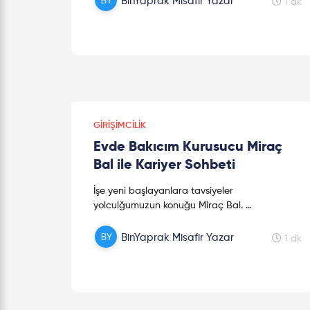
BinYaprak Misafir Yazar
1 dk
GIRIŞIMCILIK
Evde Bakıcım Kurusucu Miraç
Bal ile Kariyer Sohbeti
İşe yeni başlayanlara tavsiyeler
yolculğumuzun konuğu Miraç Bal.
Evdekicakıcım.com'u kurana kadar yaşadığı
okul ve iş hayatından bahsetti. Lisans
BinYaprak Misafir Yazar
1 dk
eğitimin...