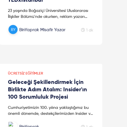
TEDxIstanbul
23 yaşında Boğaziçi Üniversitesi Uluslararası
İlişkiler Bölümü'nde okurken, reklam yazarı
olarak staj yaptığı Reklamevi'nin o sıralar
hazırladığı GSM kampanyası...
BinYaprak Misafir Yazar
1 dk
ÜCRETSIZ EĞITIMLER
Geleceği Şekillendirmek İçin
Birlikte Adım Atalım: Insider'ın
100 Sorumluluk Projesi
Cumhuriyetimizin 100. yılına yaklaştığımız bu
önemli dönemde, destekçilerimizden Insider ve
çalışanları, dijital uzmanlıklarını kullanarak,
ülkemizin kalkınmasına değer katabilmek
BinYaprak