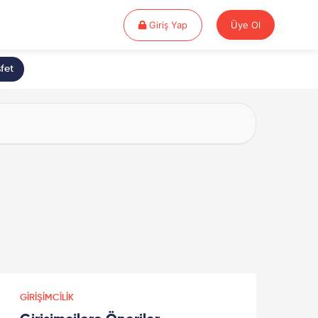
Giriş Yap
Giriş Yap
Üye Ol
fet
GIRIŞIMCILIK