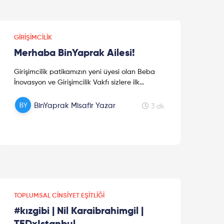
GIRIŞIMCILIK
Merhaba BinYaprak Ailesi!
Girişimcilik patikamızın yeni üyesi olan Beba
İnovasyon ve Girişimcilik Vakfı sizlere ilk
yazısını sunuyor. Bu ve ileride gelecek birçok
yazının sizlere ilham olması dileğiyle iyi
BinYaprak Misafir Yazar
3 dk
okumalar!
TOPLUMSAL CINSIYET EŞITLIĞI
#kızgibi | Nil Karaibrahimgil |