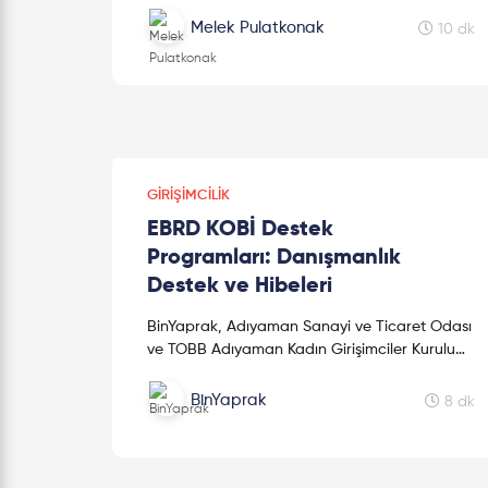
Melek Pulatkonak
10 dk
GIRIŞIMCILIK
EBRD KOBİ Destek
Programları: Danışmanlık
Destek ve Hibeleri
BinYaprak, Adıyaman Sanayi ve Ticaret Odası
ve TOBB Adıyaman Kadın Girişimciler Kurulu
ev sahipliğinde gerçekleştirilen çevrimiçi bir
etkinlikte EBRD KOBİ Danışmanlık Ülke Müdürü
BinYaprak
8 dk
Serpil Çetinçift tarafından "EBRD KOBİ Destek
Programları" hakkında bilgilendirme yapıldı.
Katılamayanlar için, Avrupa İmar ve Kalkınma
Bankası (EBRD) tarafından sağlanan KOBİ