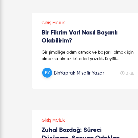
GIRIŞIMCILIK
Bir Fikrim Var! Nasıl Başarılı
Olabilirim?
Girişimciliğe adım atmak ve başarılı olmak için
olmazsa olmaz kriterleri yazdık. Keyifli
okumalar!
BinYaprak Misafir Yazar
3 dk
GIRIŞIMCILIK
Zuhal Bozdağ: Süreci