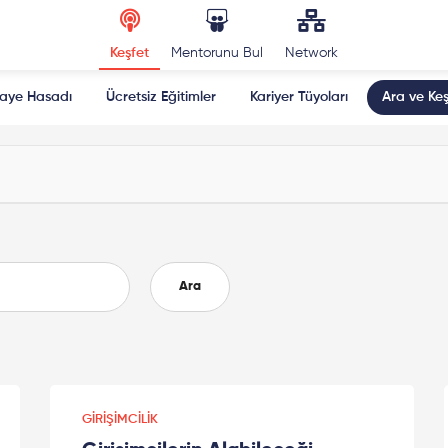
Keşfet
Mentorunu Bul
Network
kaye Hasadı
Ücretsiz Eğitimler
Kariyer Tüyoları
Ara ve Keş
Ara
GIRIŞIMCILIK