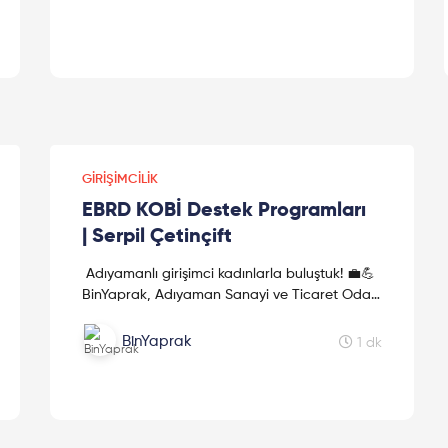
GIRIŞIMCILIK
EBRD KOBİ Destek Programları
| Serpil Çetinçift
Adıyamanlı girişimci kadınlarla buluştuk! 💼💪
BinYaprak, Adıyaman Sanayi ve Ticaret Odası
ve TOBB Adıyaman Kadın Girişimciler Kurulu
ev sahipliğinde ...
BinYaprak
1 dk