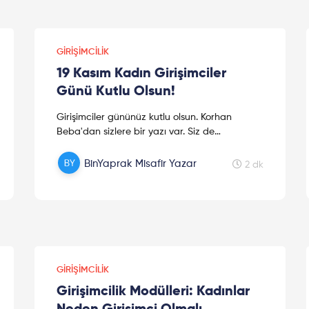
GIRIŞIMCILIK
19 Kasım Kadın Girişimciler
Günü Kutlu Olsun!
Girişimciler gününüz kutlu olsun. Korhan
Beba'dan sizlere bir yazı var. Siz de
gelin, hemen okuyun!
BinYaprak Misafir Yazar
2 dk
GIRIŞIMCILIK
Girişimcilik Modülleri: Kadınlar