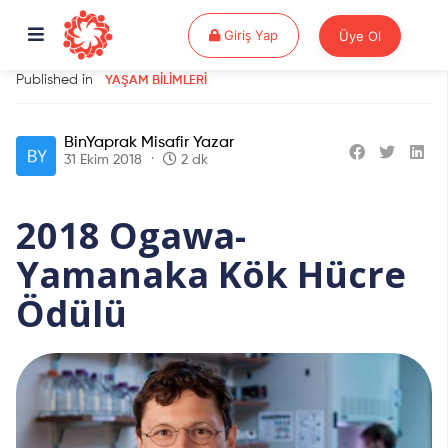
Giriş Yap
Giriş Yap
Üye Ol
Published in
YAŞAM BILIMLERI
BinYaprak Misafir Yazar
31 Ekim 2018
2 dk
2018 Ogawa-
Yamanaka Kök Hücre
Ödülü