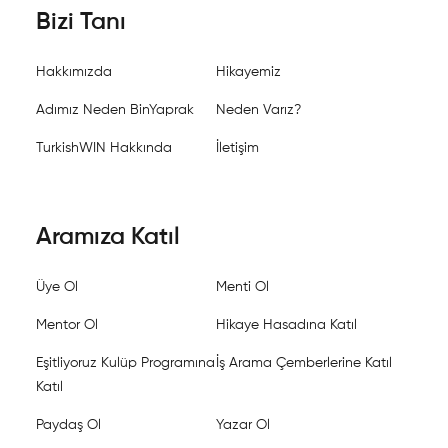
Bizi Tanı
Hakkımızda
Hikayemiz
Adımız Neden BinYaprak
Neden Varız?
TurkishWIN Hakkında
İletişim
Aramıza Katıl
Üye Ol
Menti Ol
Mentor Ol
Hikaye Hasadına Katıl
Eşitliyoruz Kulüp Programına
İş Arama Çemberlerine Katıl
Katıl
Paydaş Ol
Yazar Ol