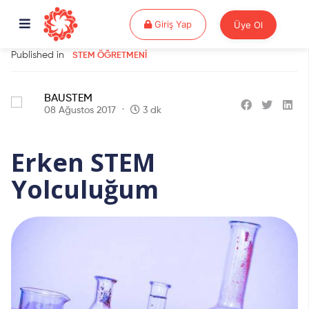
Giriş Yap
Giriş Yap
Üye Ol
Published in
STEM ÖĞRETMENI
BAUSTEM
08 Ağustos 2017
3 dk
Erken STEM
Yolculuğum