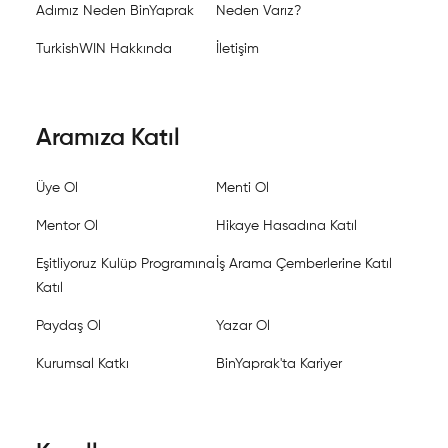
Adımız Neden BinYaprak
Neden Varız?
TurkishWIN Hakkında
İletişim
Aramıza Katıl
Üye Ol
Menti Ol
Mentor Ol
Hikaye Hasadına Katıl
Eşitliyoruz Kulüp Programına
İş Arama Çemberlerine Katıl
Katıl
Paydaş Ol
Yazar Ol
Kurumsal Katkı
BinYaprak'ta Kariyer