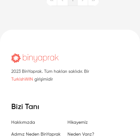
First Page
Previous Page
Next Page
Last Page
2023 BinYaprak. Tüm hakları saklıdır. Bir
TurkishWIN
girişimidir
Bizi Tanı
Hakkımızda
Hikayemiz
Adımız Neden BinYaprak
Neden Varız?