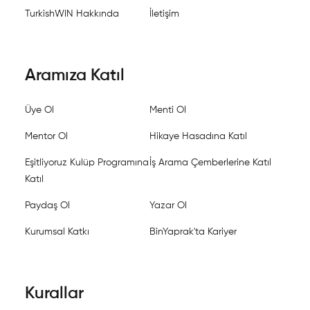
TurkishWIN Hakkında
İletişim
Aramıza Katıl
Üye Ol
Menti Ol
Mentor Ol
Hikaye Hasadına Katıl
Eşitliyoruz Kulüp Programına
İş Arama Çemberlerine Katıl
Katıl
Paydaş Ol
Yazar Ol
Kurumsal Katkı
BinYaprak'ta Kariyer
Kurallar