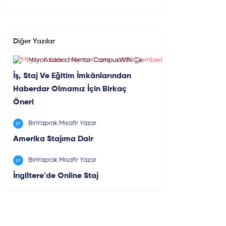
Diğer Yazılar
Milyon Kadına Mentor CampusWIN Çe
mberi
İş, Staj Ve Eğitim İmkânlarından
Haberdar Olmamız İçin Birkaç
Öneri
BinYaprak Misafir Yazar
Amerika Stajıma Dair
BinYaprak Misafir Yazar
İngiltere'de Online Staj