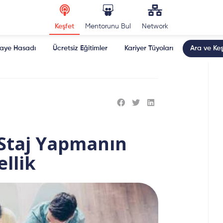
Keşfet
Mentorunu Bul
Network
kaye Hasadı
Ücretsiz Eğitimler
Kariyer Tüyoları
Ara ve Keş
taj Yapmanın
llik