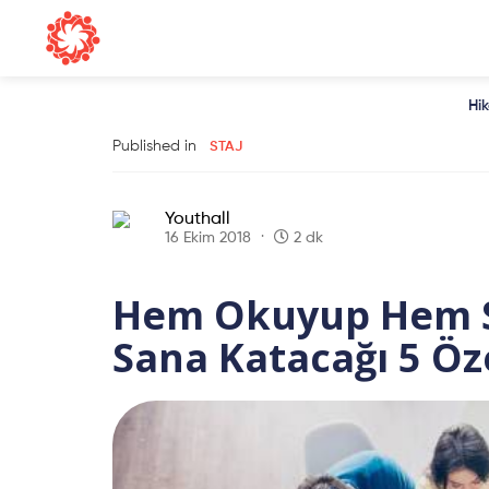
Hi
Published in
STAJ
Youthall
16 Ekim 2018
2 dk
Hem Okuyup Hem S
Sana Katacağı 5 Öze