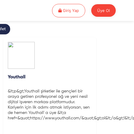
Giriş Yap
Giriş Yap
Üye Ol
fet
Youthall
&lt;p&gt;Youthall şirketler ile gençleri bir
araya getiren profesyonel ağ ve yeni nesil
dijital işveren markası platformudur.
Kariyerin için ilk adımı atmak istiyorsan, sen
de hemen Youthall' a üye &lt;a
href=&quot;https://www.youthall.com/&quot;&gt;ol&lt;/a&gt;!&lt;/