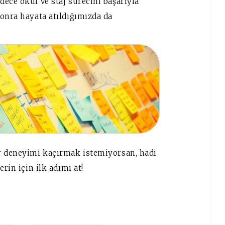
ece okul ve staj sürecini başarıyla
onra hayata atıldığımızda da
r deneyimi kaçırmak istemiyorsan, hadi
rin için ilk adımı at!