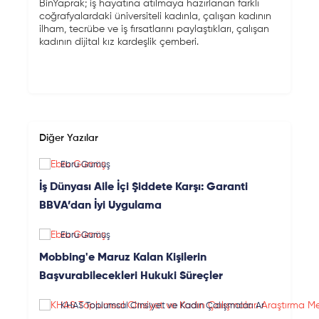
BinYaprak; iş hayatına atılmaya hazırlanan farklı
coğrafyalardaki üniversiteli kadınla, çalışan kadının
ilham, tecrübe ve iş fırsatlarını paylaştıkları, çalışan
kadının dijital kız kardeşlik çemberi.
Diğer Yazılar
Ebru Gümüş
İş Dünyası Aile İçi Şiddete Karşı: Garanti
BBVA’dan İyi Uygulama
Ebru Gümüş
Mobbing'e Maruz Kalan Kişilerin
Başvurabilecekleri Hukuki Süreçler
KHAS Toplumsal Cinsiyet ve Kadın Çalışmaları Ar