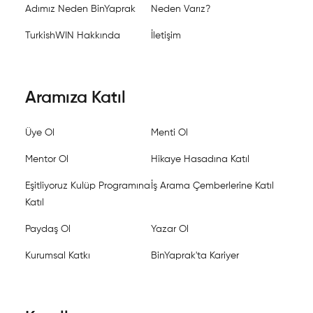
Adımız Neden BinYaprak
Neden Varız?
TurkishWIN Hakkında
İletişim
Aramıza Katıl
Üye Ol
Menti Ol
Mentor Ol
Hikaye Hasadına Katıl
Eşitliyoruz Kulüp Programına
İş Arama Çemberlerine Katıl
Katıl
Paydaş Ol
Yazar Ol
Kurumsal Katkı
BinYaprak'ta Kariyer