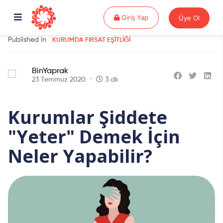
Giriş Yap
Giriş Yap
Üye Ol
Published in
KURUMDA FIRSAT EŞITLIĞI
BinYaprak
23 Temmuz 2020
3 dk
Kurumlar Şiddete
"Yeter" Demek İçin
Neler Yapabilir?