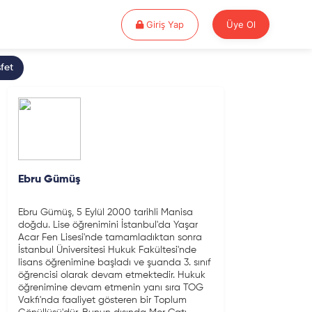
Giriş Yap
Giriş Yap
Üye Ol
fet
Ebru Gümüş
Ebru Gümüş, 5 Eylül 2000 tarihli Manisa
doğdu. Lise öğrenimini İstanbul'da Yaşar
Acar Fen Lisesi'nde tamamladıktan sonra
İstanbul Üniversitesi Hukuk Fakültesi'nde
lisans öğrenimine başladı ve şuanda 3. sınıf
öğrencisi olarak devam etmektedir. Hukuk
öğrenimine devam etmenin yanı sıra TOG
Vakfı'nda faaliyet gösteren bir Toplum