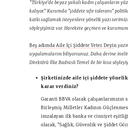
"Türkiye'de beyaz yakalı kadın çalışanların yüz
kalıyor." Kurumda "şiddete sıfır tolerans" poli
katkı sağlamak isteyenlere yönelik yazı serimizd
söyleyişimiz var. Harekete geçmen ve kurumunu
Beş adımda Aile İçi Şiddete Yeter Deyin
yazım
uygulamalarını biliyorsunuz. Daha derine inel
Direktörü İlke Badraslı Temel ile bir kısa söyleş
Şirketinizde aile içi şiddete yönel
karar verdiniz?
Garanti BBVA olarak çalışanlarımızın 
Birleşmiş Milletler Kadının Güçlenmes
imzalayan ilk banka ve cinsiyet eşitli
olarak, "Sağlık, Güvenlik ve Şiddet 