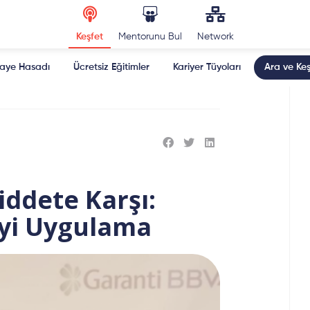
Keşfet
Mentorunu Bul
Network
kaye Hasadı
Ücretsiz Eğitimler
Kariyer Tüyoları
Ara ve Keş
Şiddete Karşı:
İyi Uygulama