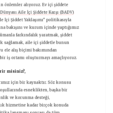
n önlemler alıyoruz. Ev içi şiddete
 Dünyası Aile İçi Şiddete Karşı (BADV)
le İçi Şiddet Yaklaşımı" politikasıyla
suna bakışını ve kurum içinde yaptığımız
okümanla farkındalık yaratmak, şiddet
ek sağlamak, aile içi şiddetle bunun
yu ele alış biçimi bakımından
 bir iş ortamı oluşturmayı amaçlıyoruz.
rir misiniz?,
arımız için bir kaynaktır. Söz konusu
şullarında esneklikten, başka bir
nlik ve korunma desteği,
lık hizmetine kadar birçok konuda
litika lansmanı sonrası da tüm