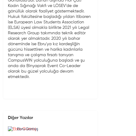
Gönüllüsü'dür. Bunun dışında Mor Çatı
Kadın Sığınağı Vakfı ve LÖSEV'de de
gönüllük olarak faaliyet göstermektedir.
Hukuk fakültesine başladığı yıldan itibaren
ise European Law Students Association
(ELSA) üyesi olmakla birlikte 2021 yılı Legal
Research Group takımında teknik editör
olarak yer almaktadır. 2020 yılı bahar
döneminde ise Ebru'ya kız kardeşliğin
gücünü hissettiren ve harika kadınlarla
tanışma ve çalışma fırsatı tanıyan
CampusWIN yolculuğuna başladı ve şu
anda da Binyaprak Event Co-Leader
olarak bu güzel yolculuğa devam
etmektedir.
Diğer Yazılar
Ebru Gümüş