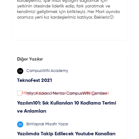
kardeşleriniz. İşte fırsat eşitliğini sağlamak için
yetkinin ötesinde liderlik edip, fark yaratmak ve
kendimizi geliştirmek için birlikteyiz. Her Mart ayında
aramıza yeni kız kardeşlerimiz katılıyor. Bekleriz🙂
Diğer Yazılar
CampusWIN Academy
TeknoFest 2021
Milyon Kadına Mentor CampusWIN Çemberi
Yazılım101: Sık Kullanılan 10 Kodlama Terimi
ve Anlamları
BinYaprak Misafir Yazar
Yazılımda Takip Edilecek Youtube Kanalları