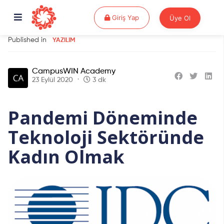
Giriş Yap
Giriş Yap
Üye Ol
Published in
YAZILIM
CampusWIN Academy
23 Eylül 2020
3 dk
Pandemi Döneminde
Teknoloji Sektöründe
Kadın Olmak