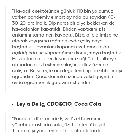
"Havacılık sektöründe günlük 110 bin yolcumuz
varken pandemiyle mart ayında bu sayıdan 40-
30-20'lere indik. Dip neresidir diye beklerken de
havaalanları kapatıldı. Birden yaptığımız iş
anlamını tamamen kaybetti. Bize, ailelerimize ne
olacak kaygısına rağmen evde çalışmaya
başladık. Havaalanı kapandı evet ama tekrar
açıldığında ne yapacağımızı konuşmaya başladık.
Havaalanına gelen insanların sağlığını tehlikeye
atmadan nasıl evlerine ulaştırabiliriz üzerine
çalıştık. Bu süreçte anı değerlendirip pozitif olmayı
öğrendim. Çocuklarımla uzunca vakit geçirdim,
evde öğretmenlik görevini üstlendim."
Leyla Deliç,
CDO&CIO, Coca Cola
"Pandemi döneminde iş ve özel hayatımı
yönetmek aslında çok güzel bir tecrübeydi.
Teknolojiyi yöneten kadınlar olarak farklı