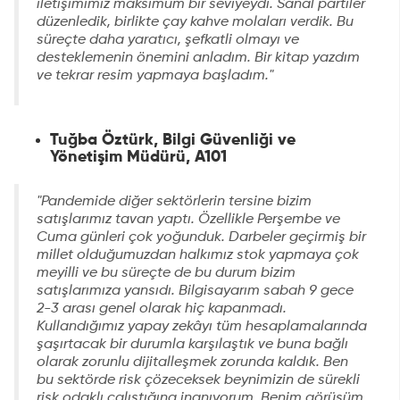
iletişimimiz maksimum bir seviyeydi. Sanal partiler
düzenledik, birlikte çay kahve molaları verdik. Bu
süreçte daha yaratıcı, şefkatli olmayı ve
desteklemenin önemini anladım. Bir kitap yazdım
ve tekrar resim yapmaya başladım."
Tuğba Öztürk, Bilgi Güvenliği ve
Yönetişim Müdürü, A101
"Pandemide diğer sektörlerin tersine bizim
satışlarımız tavan yaptı. Özellikle Perşembe ve
Cuma günleri çok yoğunduk. Darbeler geçirmiş bir
millet olduğumuzdan halkımız stok yapmaya çok
meyilli ve bu süreçte de bu durum bizim
satışlarımıza yansıdı. Bilgisayarım sabah 9 gece
2-3 arası genel olarak hiç kapanmadı.
Kullandığımız yapay zekâyı tüm hesaplamalarında
şaşırtacak bir durumla karşılaştık ve buna bağlı
olarak zorunlu dijitalleşmek zorunda kaldık. Ben
bu sektörde risk çözeceksek beynimizin de sürekli
risk odaklı çalıştığına inanıyorum. Benim görüşüm