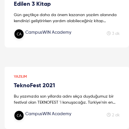
Edilen 3 Kitap
Gün geçtikçe daha da önem kazanan yazılım alanında
kendinizi geliştirirken yardım alabileceğiniz kitap
önerilerimiz bu yazımızda. Keyifli okumalar!
CampusWIN Academy
3 dk
YAZILIM
TeknoFest 2021
Bu yazımızda son yıllarda adını sıkça duyduğumuz bir
festival olan TEKNOFEST 'i konuşacağız. Türkiye'nin en
büyük havacılık, uzay ve teknoloji festivaline günler kala,
CampusWIN Academy
bu şahane etkinliğin detaylarını sizlerle paylaşmak
2 dk
istedik. Keyifli okumalar.