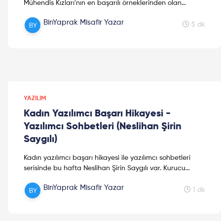
Mühendis Kızları'nın en başarılı örneklerinden olan
Gökçe'nin ilham dolu hikayesini anlattığı yazımız sizlerle,
BinYaprak Misafir Yazar
Keyifli okumalar!
5 dk
YAZILIM
Kadın Yazılımcı Başarı Hikayesi -
Yazılımcı Sohbetleri (Neslihan Şirin
Saygılı)
Kadın yazılımcı başarı hikayesi ile yazılımcı sohbetleri
serisinde bu hafta Neslihan Şirin Saygılı var. Kurucu
ortağı olduğu girişimle başarılara imza atan Bilg...
BinYaprak Misafir Yazar
1 dk