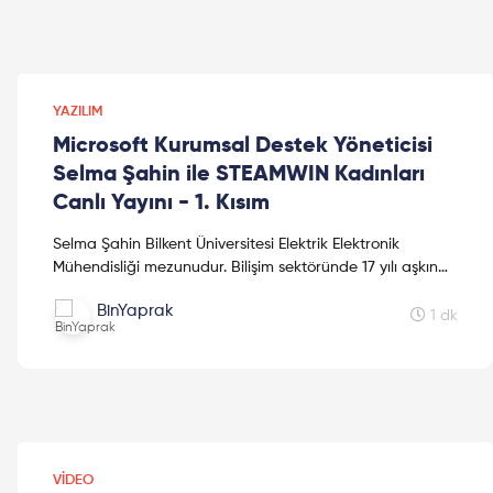
YAZILIM
Microsoft Kurumsal Destek Yöneticisi
Selma Şahin ile STEAMWIN Kadınları
Canlı Yayını - 1. Kısım
Selma Şahin Bilkent Üniversitesi Elektrik Elektronik
Mühendisliği mezunudur. Bilişim sektöründe 17 yılı aşkın
süredir çalışmakta olan Selma Şahin şimdi Microsof...
BinYaprak
1 dk
VIDEO