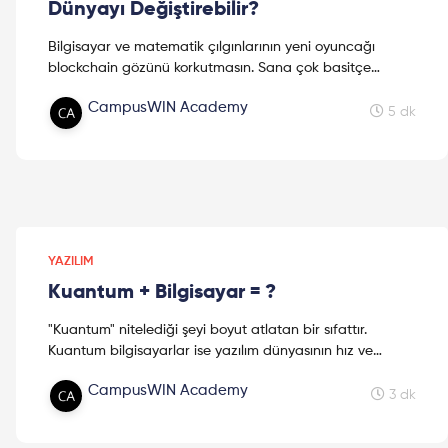
Dünyayı Değiştirebilir?
Bilgisayar ve matematik çılgınlarının yeni oyuncağı
blockchain gözünü korkutmasın. Sana çok basitçe
blockchain sisteminin neye benzediğinden
CampusWIN Academy
bahsedeceğim!
5 dk
YAZILIM
Kuantum + Bilgisayar = ?
"Kuantum" nitelediği şeyi boyut atlatan bir sıfattır.
Kuantum bilgisayarlar ise yazılım dünyasının hız ve
güvenlik tanımlarını yerle bir etmeye geliyor!
CampusWIN Academy
3 dk