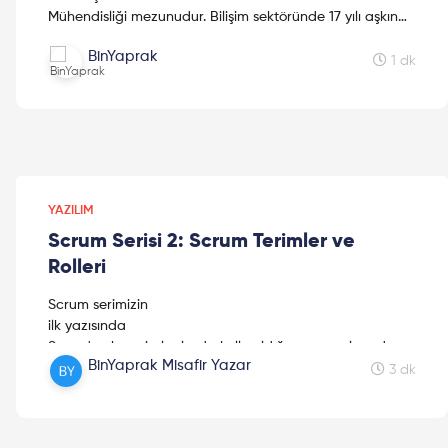
Mühendisliği mezunudur. Bilişim sektöründe 17 yılı aşkın
süredir çalışmakta olan Selma Şahin şimdi Microsof...
BinYaprak
1 dk
YAZILIM
Scrum Serisi 2: Scrum Terimler ve
Rolleri
Scrum serimizin
ilk yazısında
Scrum'un hangi alanlarda kullanıldığı ve amaçlarından
BinYaprak Misafir Yazar
bahsetmiştik. Scrum serisinin devamı olan bu yazıda,
3 dk
Scrum terimleri ve rollerine gelin hep birlikte göz atalım!