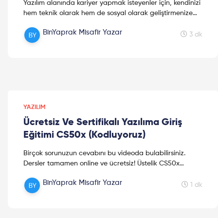
Yazılım alanında kariyer yapmak isteyenler için, kendinizi
hem teknik olarak hem de sosyal olarak geliştirmenize
yardımcı olacak 15 Youtube kanalı tavsiyesi ile...
BinYaprak Misafir Yazar
3 dk
YAZILIM
Ücretsiz Ve Sertifikalı Yazılıma Giriş
Eğitimi CS50x (Kodluyoruz)
Birçok sorunuzun cevabını bu videoda bulabilirsiniz.
Dersler tamamen online ve ücretsiz! Üstelik CS50x
Kodluyoruz herkese göre. İster hiç bilgisayar dersi
BinYaprak Misafir Yazar
almamış olun, ister kendinizi ilerletmek isteyin: Bu ders,
1 dk
sağlam bir algoritma temeli isteyen herkes için! Yazılıma
CS50x ile başlanır!