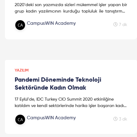
2020'deki son yazımızda sizleri mükemmel işler yapan bir
grup kadın yazılımcının kurduğu topluluk ile tanıştırmak
istiyoruz: "Kadın Yazılımcı". Bu yazımızda Kadın
CampusWIN Academy
Yazılımcı kurucularından Elif Kuş ile bir röportaj yaptık.
7 dk
Yazılım alanında ip uçlarını merak edenler ve neden
böyle bir topluluk kurduklarını öğrenmek isteyenler için
ayrıntılar yazının devamında!
YAZILIM
Pandemi Döneminde Teknoloji
Sektöründe Kadın Olmak
17 Eylül'de, IDC Turkey CIO Summit 2020 etkinliğine
katıldım ve kendi sektörlerinde harika işler başaran kadın
yöneticilerle birlikte, salgın sürecini kişisel ve kurumsal
CampusWIN Academy
olarak nasıl deneyimlediklerini dinleme fırsatı yakaladım.
3 dk
Ayrıntılar yazının devamında!