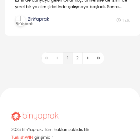
İzmir'de dünyaya gelen Onur Koç, Üniversite de İzmir'de
yerel bir yazılım şirketinde çalışmaya başladı. Sonra
İstanbul'da yurtiçinde dışında projeler yapan bir ...
BinYaprak
1 dk
1
2
First Page
Previous Page
Next Page
Last Page
2023 BinYaprak. Tüm hakları saklıdır. Bir
TurkishWIN
girişimidir