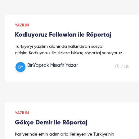
YAZILIM
Kodluyoruz Fellowları ile Röportaj
Türkiye'yi yazılım alanında kalkındıran sosyal
girişim Kodluyoruz ile sizlere birkaç röportaj sunuyoruz.
Kodluyoruz hakkında bilgilerle birlikte bu yazımızda farklı
BinYaprak Misafir Yazar
illerde ama aynı amaçla buluşan 4 kız kardeşimizin
7 dk
röportajını da okuyabilirsiniz. İlham olması dileği ile...
Keyifli okumalar!
YAZILIM
Gökçe Demir ile Röportaj
Kariyerinde emin adımlarla ilerleyen ve Türkiye'nin