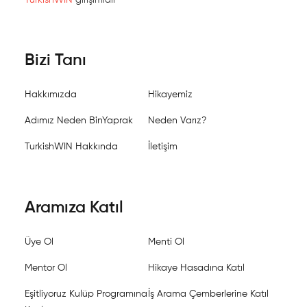
TurkishWIN
girişimidir
Bizi Tanı
Hakkımızda
Hikayemiz
Adımız Neden BinYaprak
Neden Varız?
TurkishWIN Hakkında
İletişim
Aramıza Katıl
Üye Ol
Menti Ol
Mentor Ol
Hikaye Hasadına Katıl
Eşitliyoruz Kulüp Programına
İş Arama Çemberlerine Katıl