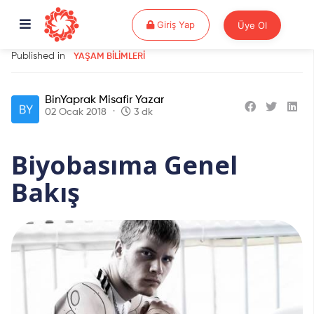
Giriş Yap
Giriş Yap
Üye Ol
Published in
YAŞAM BILIMLERI
BinYaprak Misafir Yazar
02 Ocak 2018
3 dk
Biyobasıma Genel
Bakış