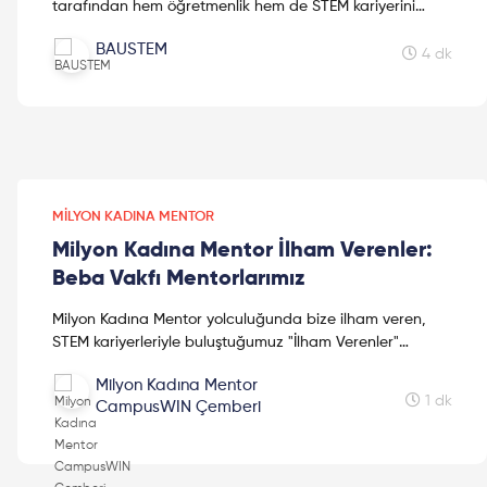
tarafından hem öğretmenlik hem de STEM kariyerini
anlattığı muhteşem bir yazı hazırladık... Bu güzel süreci
BAUSTEM
sakın kaçırmayın!
4 dk
MILYON KADINA MENTOR
Milyon Kadına Mentor İlham Verenler:
Beba Vakfı Mentorlarımız
Milyon Kadına Mentor yolculuğunda bize ilham veren,
STEM kariyerleriyle buluştuğumuz "İlham Verenler"
etkinliklerimizin Ekim ayı konukları Milyon Kadına Mentor
Milyon Kadına Mentor
kurucu destekçilerimizden Beba Vakfı ailemizdi. Bu
1 dk
CampusWIN Çemberi
etkinlikte Beba Vakfı mentorlarımızdan sevgili Bengü
Altınordu ve Korhan Beba yer aldı. Konuklarımızın ilham
dolu başarı hikayelerini dinlemeden ve çalışmalarına dair
bilgi edinmeden önce bu yazıyı okumanızı tavsiye