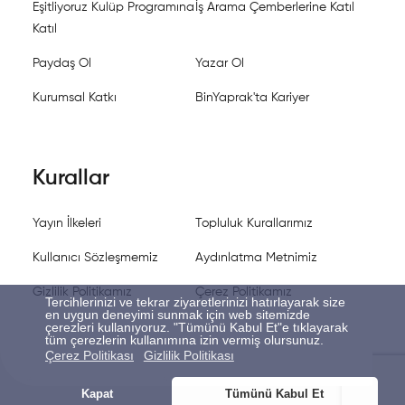
Eşitliyoruz Kulüp Programına
İş Arama Çemberlerine Katıl
Katıl
Paydaş Ol
Yazar Ol
Kurumsal Katkı
BinYaprak'ta Kariyer
Kurallar
Yayın İlkeleri
Topluluk Kurallarımız
Kullanıcı Sözleşmemiz
Aydınlatma Metnimiz
Gizlilik Politikamız
Çerez Politikamız
Tercihlerinizi ve tekrar ziyaretlerinizi hatırlayarak size
en uygun deneyimi sunmak için web sitemizde
çerezleri kullanıyoruz. "Tümünü Kabul Et"e tıklayarak
tüm çerezlerin kullanımına izin vermiş olursunuz.
Çerez Politikası
Gizlilik Politikası
Kapat
Tümünü Kabul Et