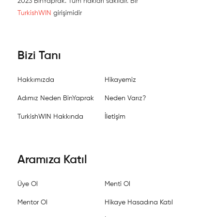
2023 BinYaprak. Tüm hakları saklıdır. Bir
TurkishWIN
girişimidir
Bizi Tanı
Hakkımızda
Hikayemiz
Adımız Neden BinYaprak
Neden Varız?
TurkishWIN Hakkında
İletişim
Aramıza Katıl
Üye Ol
Menti Ol
Mentor Ol
Hikaye Hasadına Katıl