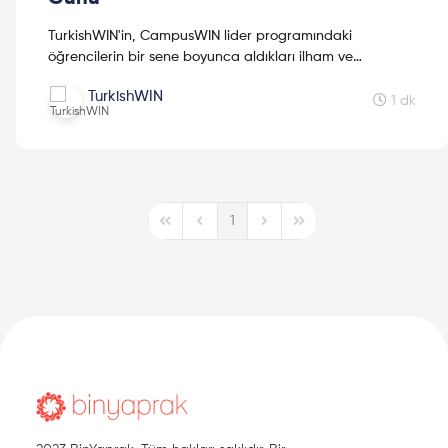
TurkishWIN'in, CampusWIN lider programındaki
öğrencilerin bir sene boyunca aldıkları ilham ve
tecrübeyi 100'den fazla üniversiteden 1500 kız kardeşiyle
TurkishWIN
paylaşma...
1 dk
1
First Page
Previous Page
Next Page
Last Page