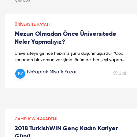
ediyoruz!
ÜNIVERSITE HAYATI
Mezun Olmadan Önce Üniversitede
Neler Yapmalıyız?
Üniversiteye girince hepimiz şunu düşünmüşüzdür "Ooo
kocaman bir zaman var şimdi önümde, her şeyi yaparım
ben!" Ama bir bakmışsınız son sene gelmiş, mezuniyet
BinYaprak Misafir Yazar
konuşuluyor, iş bulma dertleri sarmış dört bir yanı! Mezun
2 dk
olmadan önce neler yapabiliriz birlikte bakalım, iyi
okumalar!
CAMPUSWIN AKADEMI
2018 TurkishWIN Genç Kadın Kariyer
Günü