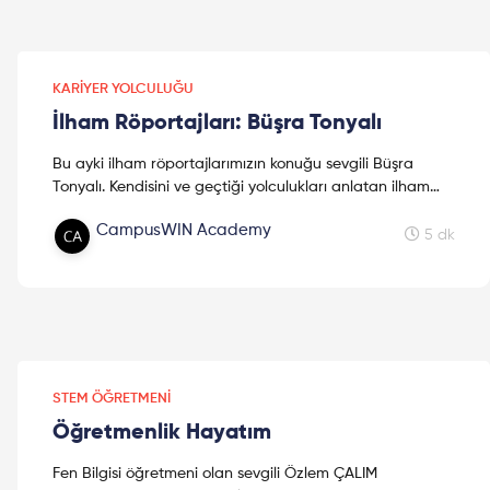
KARIYER YOLCULUĞU
İlham Röportajları: Büşra Tonyalı
Bu ayki ilham röportajlarımızın konuğu sevgili Büşra
Tonyalı. Kendisini ve geçtiği yolculukları anlatan ilham
dolu bir röportaj sizleri bekliyor. Sakın kaçırmayın!!
CampusWIN Academy
5 dk
STEM ÖĞRETMENI
Öğretmenlik Hayatım
Fen Bilgisi öğretmeni olan sevgili Özlem ÇALIM