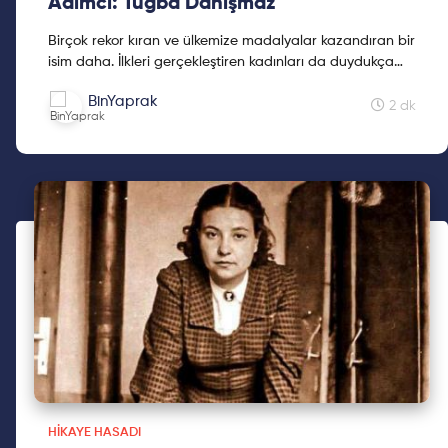
Adımcı: Tuğba Danışmaz
Birçok rekor kıran ve ülkemize madalyalar kazandıran bir
isim daha. İlkleri gerçekleştiren kadınları da duydukça
biz de gururlanıyor ve heyecanlanıyoruz. Bu yüzden
BinYaprak
hikayelerini ve ne yaptıklarını göstermek, daha çok
2 dk
insanın bu değerli isimleri duymasını isterim. Altın
madalyalarıyla ve kırdığı rekorlarla Tuğba Danışmaz'ı
duyalım.
HIKAYE HASADI