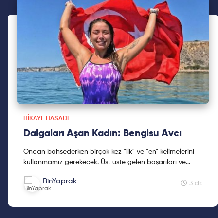
bir yolculuğu ile Prof. Dr. Öget Öktem Tanör, Türkiye'de
klinik nöropsikolojinin öncüsü olmasıyla tanınmaktadır.
Kendisi Türkiye'nin tek afazi uzmanıdır. Bugün Öget
Öktem Tanör, 89 yaşında olmasına rağmen hâlâ
öğrencileriyle buluşuyor, hastalarıyla çalışıyor ve her gün
tempolu yürüyüşüne çıkmayı ihmal etmiyor. Onu yalnızca
dinçliğiyle değil; tutkusu, üretkenliği ve hiç sönmeyen
merakıyla da tanıyoruz.
HIKAYE HASADI
Dalgaları Aşan Kadın: Bengisu Avcı
Ondan bahsederken birçok kez "ilk" ve "en" kelimelerini
kullanmamız gerekecek. Üst üste gelen başarıları ve
sonsuz cesaretiyle bizleri de cesaretlendirecek ve ilham
BinYaprak
verecek bir hikayesi var. Bengisu Avcı, ultra maraton
3 dk
yüzücü ve antrenör. Gelin bakalım hikayesine,
gururlanalım onun için.