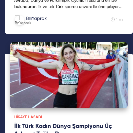
Avrupa, Dünya ve Paralimpik Oyunlar rekorunu elinde
bulunduran ilk ve tek Türk sporcu unvanı ile öne çıkıyor
Önder. Paris Paralimpik Oyunlarında T 20 kategorisi...
BinYaprak
1 dk
HIKAYE HASADI
İlk Türk Kadın Dünya Şampiyonu Üç