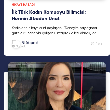
HIKAYE HASADI
İlk Türk Kadın Kamuoyu Bilimcisi:
Nermin Abadan Unat
Kadınların hikayelerini paylaşan, "Deneyim paylaşınca
güzeldir" inancıyla çalışan BinYaprak ailesi olarak, 29
Ekim'de BinYaprak Hikaye Hasadı Hareketini başlattık.
BinYaprak
Cumhuriyetimizin 2. yüzyılına kadınların hikayelerini
2 dk
hediye etmek için çıktığımız Hikaye Hasadına, ilklerin
hikayeleri ile devam ediyoruz.