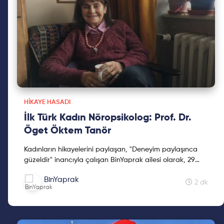
HIKAYE HASADI
İlk Türk Kadın Nöropsikolog: Prof. Dr.
Öget Öktem Tanör
Kadınların hikayelerini paylaşan, "Deneyim paylaşınca
güzeldir" inancıyla çalışan BinYaprak ailesi olarak, 29
Ekim'de BinYaprak Hikaye Hasadı Hareketini başlattık.
BinYaprak
Cumhuriyetimizin 2. yüzyılına kadınların hikayelerini
2 dk
hediye etmek için çıktığımız Hikaye Hasadına, ilklerin
hikayeleri ile devam ediyoruz.
Bir ömür boyu bilime, eğitime ve insan zihnine adanmış