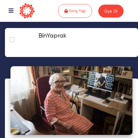
Giriş Yap
Giriş Yap
Üye Ol
BinYaprak