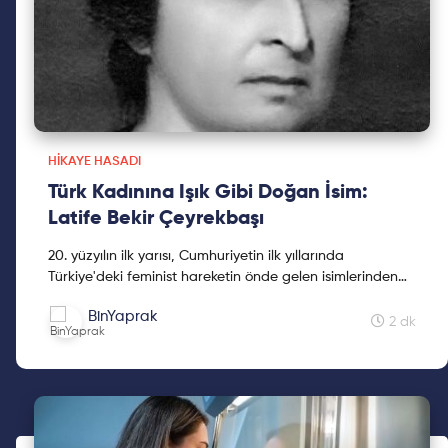
HIKAYE HASADI
Türk Kadınına Işık Gibi Doğan İsim:
Latife Bekir Çeyrekbaşı
20. yüzyılın ilk yarısı, Cumhuriyetin ilk yıllarında
Türkiye'deki feminist hareketin önde gelen isimlerinden
biriydi. Latife Bekir Çeyrekbaşı, ya da kendisine
BinYaprak
Atatürk'ün verdiği soyadı ile Latife Işıkdoğdu. Eğitimci,
2 dk
siyasetçi ve kadın hakları savunucusuydu. Kadınlar Halk
Fırkasının ve Türk Kadın Birliğinin kurucu ve yönetim
kadrolarında yer aldı.