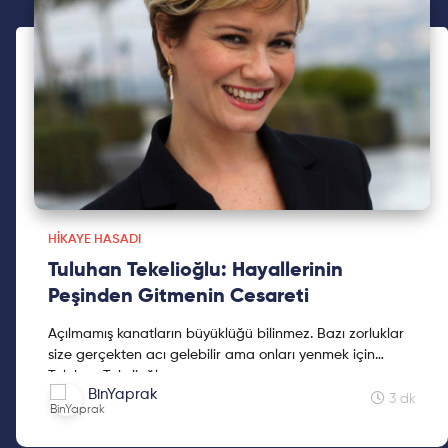
kardeşlerimizin hayat hikayelerini, deneyimlerini,
bilgeliğini, ilhamını ve hayat enerjisini dijitale taşıyıp,
sözleri ve yaşadıklarıyla bıraktığı izlerini binlerle
paylaşmak istiyoruz.
HIKAYE HASADI
Tuluhan Tekelioğlu: Hayallerinin
Peşinden Gitmenin Cesareti
Açılmamış kanatların büyüklüğü bilinmez. Bazı zorluklar
size gerçekten acı gelebilir ama onları yenmek için
cesaretle hayatta bir şeyler yapmaya başlarsanız eğer,
Tuluhan Tekelioğlu
BinYaprak
yolun açıldığını görüyorsunuz ve kanatlarınız açılıyor. O
3 dk
zaman da size kimse engel olamıyor.