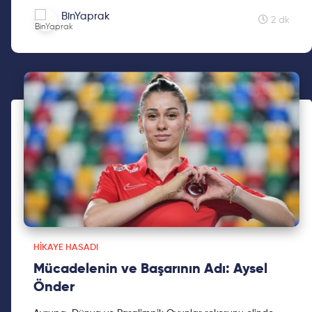
gösteren biri Burcu Özsoy. Onun alanındaki çalışma
BinYaprak
isteğini ve başardıklarını gördükçe ilham alıyor insan.
2 dk
Ayrıca bilgisini Türk halkı ile de paylaşarak öncü yanını
görüyoruz.
HIKAYE HASADI
Mücadelenin ve Başarının Adı: Aysel
Önder