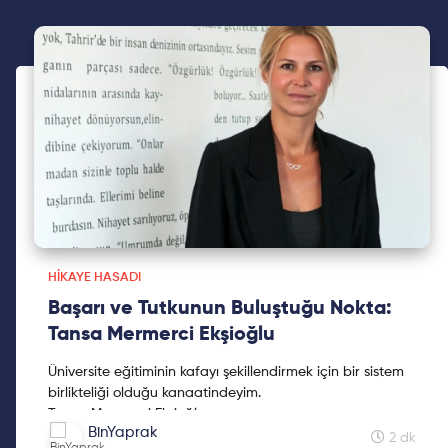
HIKAYE HASADI
Başarı ve Tutkunun Buluştuğu Nokta:
Tansa Mermerci Ekşioğlu
Üniversite eğitiminin kafayı şekillendirmek için bir sistem
birlikteliği olduğu kanaatindeyim.
Tansa Mermerci Ekşioğlu
BinYaprak
2 dk