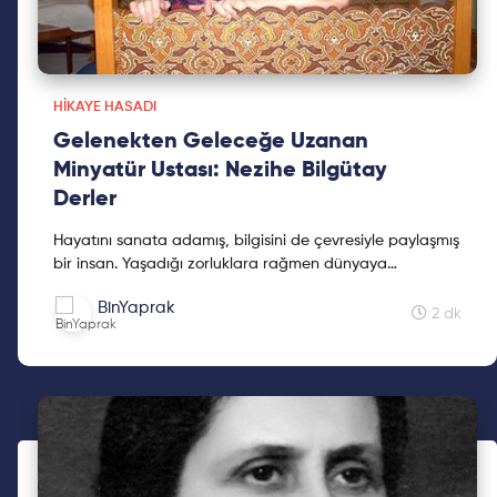
HIKAYE HASADI
Gelenekten Geleceğe Uzanan
Minyatür Ustası: Nezihe Bilgütay
Derler
Hayatını sanata adamış, bilgisini de çevresiyle paylaşmış
bir insan. Yaşadığı zorluklara rağmen dünyaya
güzellikler bırakan ve hem eserleri hem de verdiği
BinYaprak
derslerle insanlara ilham veren biri oldu, Nezihe Bilgütay
2 dk
Derler.