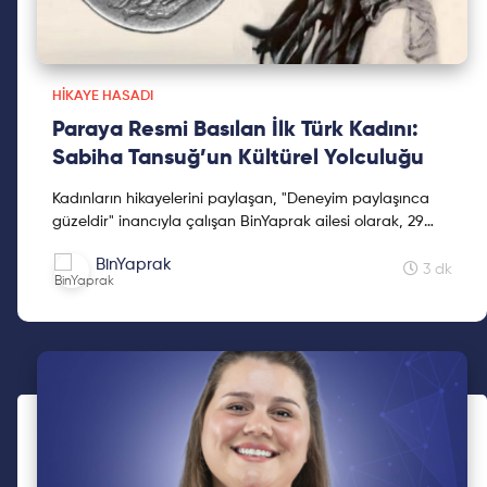
HIKAYE HASADI
Paraya Resmi Basılan İlk Türk Kadını:
Sabiha Tansuğ’un Kültürel Yolculuğu
Kadınların hikayelerini paylaşan, "Deneyim paylaşınca
güzeldir" inancıyla çalışan BinYaprak ailesi olarak, 29
Ekim'de BinYaprak Hikaye Hasadı Hareketini başlattık.
BinYaprak
Cumhuriyetimizin 2. yüzyılına kadınların hikayelerini
3 dk
hediye etmek için çıktığımız Hikaye Hasadı'na, ilklerin
hikayeleri ile devam ediyoruz.