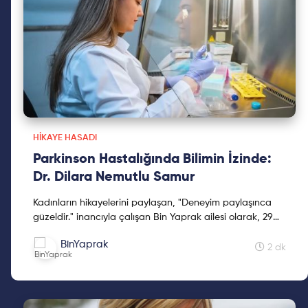
HIKAYE HASADI
Parkinson Hastalığında Bilimin İzinde:
Dr. Dilara Nemutlu Samur
Kadınların hikayelerini paylaşan, "Deneyim paylaşınca
güzeldir." inancıyla çalışan Bin Yaprak ailesi olarak, 29
Ekim'de Bin Yaprak Hikaye Hasadı Hareketini başlattık.
BinYaprak
Cumhuriyetimizin 2. yüzyılına kadınların hikayelerini
2 dk
hediye etmek için çıktığımız Hikaye Hasadına, sevgili kız
kardeşlerimizin hikayelerini yayınlayarak devam ediyoruz.
Ülkemizin her köşesinde anlatacak çok şeyi olan güçlü ve
başarılı kadınlarımız var; bu yazıda olduğu gibi, kız