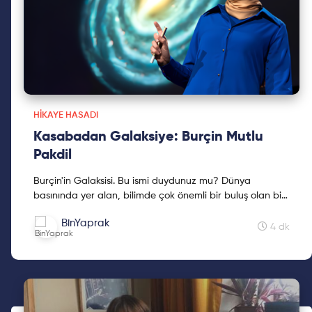
HIKAYE HASADI
Kasabadan Galaksiye: Burçin Mutlu
Pakdil
Burçin'in Galaksisi. Bu ismi duydunuz mu? Dünya
basınında yer alan, bilimde çok önemli bir buluş olan bir
isim bu. Ve bu galaksiye ismini veren kişiden
BinYaprak
bahsetmeden edemeyiz. Burçin Mutlu Pakdil, başarılarla
4 dk
ve cesaretle dolu hikayesini bir de biz konuşalım.