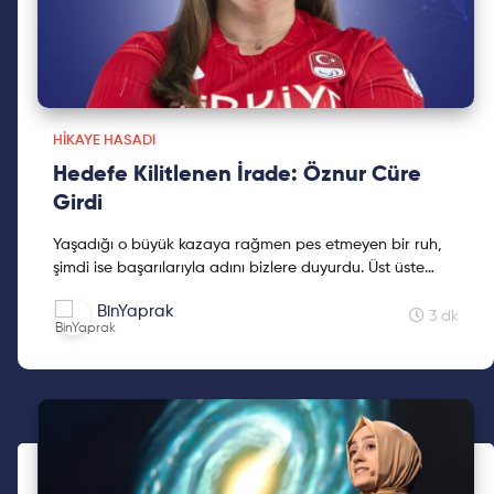
HIKAYE HASADI
Hedefe Kilitlenen İrade: Öznur Cüre
Girdi
Yaşadığı o büyük kazaya rağmen pes etmeyen bir ruh,
şimdi ise başarılarıyla adını bizlere duyurdu. Üst üste
aldığı madalyalarla hem gurur verdi hem de ilham. Onun
BinYaprak
hikayesini de almak istedik hasadımıza. Öznur Cüre
3 dk
Girdi, pes etmemenin bize neler getireceğini gösteren en
iyi örnek.