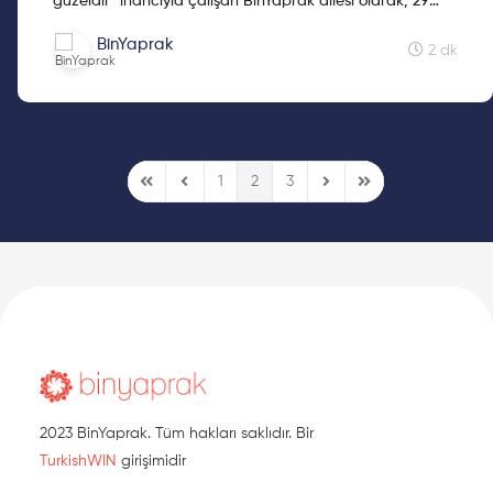
güzeldir" inancıyla çalışan BinYaprak ailesi olarak, 29
Ekim'de BinYaprak Hikaye Hasadı Hareketini başlattık.
BinYaprak
Cumhuriyetimizin 2. yüzyılına kadınların hikayelerini
2 dk
hediye etmek için çıktığımız Hikaye Hasadına, Nimet
Abla’nın kıymetli hikayesi ile devam ediyoruz.
1
2
3
First Page
Previous Page
Next Page
Last Page
2023 BinYaprak. Tüm hakları saklıdır. Bir
TurkishWIN
girişimidir