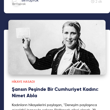
BinYaprak
alanında milli sporcumuz, milli gururumuz.
2 dk
HIKAYE HASADI
Şansın Peşinde Bir Cumhuriyet Kadını:
Nimet Abla
Kadınların hikayelerini paylaşan, "Deneyim paylaşınca