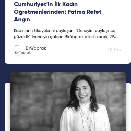
Cumhuriyet’in İlk Kadın
Öğretmenlerinden: Fatma Refet
Angın
Kadınların hikayelerini paylaşan, "Deneyim paylaşınca
güzeldir" inancıyla çalışan BinYaprak ailesi olarak, 29
Ekim'de BinYaprak Hikaye Hasadı Hareketini başlattık.
BinYaprak
Cumhuriyetimizin 2. yüzyılına kadınların hikayelerini
2 dk
hediye etmek için çıktığımız Hikaye Hasadına, ilklerin
hikayeleri ile devam ediyoruz.