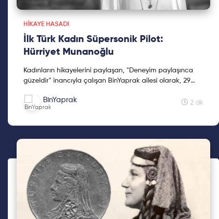
HIKAYE HASADI
İlk Türk Kadın Süpersonik Pilot:
Hürriyet Munanoğlu
Kadınların hikayelerini paylaşan, "Deneyim paylaşınca
güzeldir" inancıyla çalışan BinYaprak ailesi olarak, 29
Ekim'de BinYaprak Hikaye Hasadı Hareketini başlattık.
BinYaprak
Cumhuriyetimizin 2. yüzyılına kadınların hikayelerini
2 dk
hediye etmek için çıktığımız Hikaye Hasadına, ilklerin
hikayeleri ile devam ediyoruz.