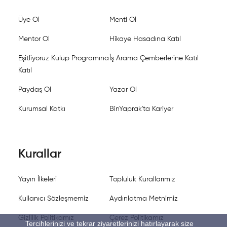
Üye Ol
Menti Ol
Mentor Ol
Hikaye Hasadına Katıl
Eşitliyoruz Kulüp Programına
İş Arama Çemberlerine Katıl
Katıl
Paydaş Ol
Yazar Ol
Kurumsal Katkı
BinYaprak'ta Kariyer
Kurallar
Yayın İlkeleri
Topluluk Kurallarımız
Kullanıcı Sözleşmemiz
Aydınlatma Metnimiz
Gizlilik Politikamız
Çerez Politikamız
Tercihlerinizi ve tekrar ziyaretlerinizi hatırlayarak size