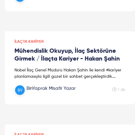
İLAÇTA KARIYER
Mühendislik Okuyup, İlaç Sektörüne
Girmek / İlaçta Kariyer - Hakan Şahin
Nobel İlaç Genel Müdürü Hakan Şahin ile kendi #kariyer
planlamasıyla ilgili güzel bir sohbet gerçekleştirdik.
Dileriz bu video #sektör arayışında size yardımcı ...
BinYaprak Misafir Yazar
1 dk
İLAÇTA KARIYER