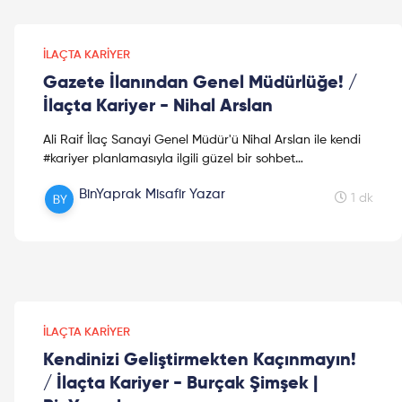
İLAÇTA KARIYER
Gazete İlanından Genel Müdürlüğe! /
İlaçta Kariyer - Nihal Arslan
Ali Raif İlaç Sanayi Genel Müdür'ü Nihal Arslan ile kendi
#kariyer planlamasıyla ilgili güzel bir sohbet
gerçekleştirdik. Dileriz bu video #sektör arayışında si...
BinYaprak Misafir Yazar
1 dk
İLAÇTA KARIYER
Kendinizi Geliştirmekten Kaçınmayın!
/ İlaçta Kariyer - Burçak Şimşek |