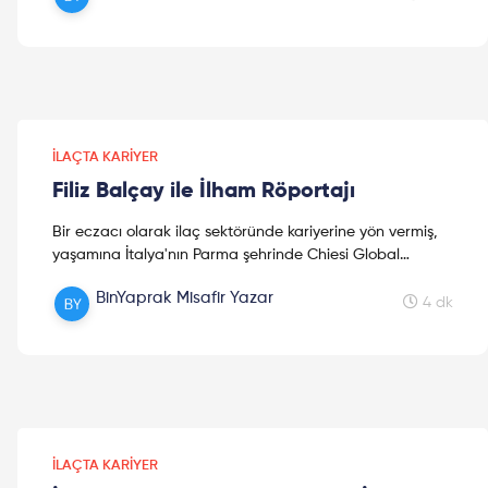
İLAÇTA KARIYER
Filiz Balçay ile İlham Röportajı
Bir eczacı olarak ilaç sektöründe kariyerine yön vermiş,
yaşamına İtalya'nın Parma şehrinde Chiesi Global
organizasyonunda 'Avrupa Orta Ölçekli Pazarlar' Bölge
BinYaprak Misafir Yazar
Başkanı olarak devam eden çok değerli eczacı Filiz
4 dk
Balçay ile ilham dolu bir röportaj gerçekleştirdik. Keyifli
okumalar!
İLAÇTA KARIYER