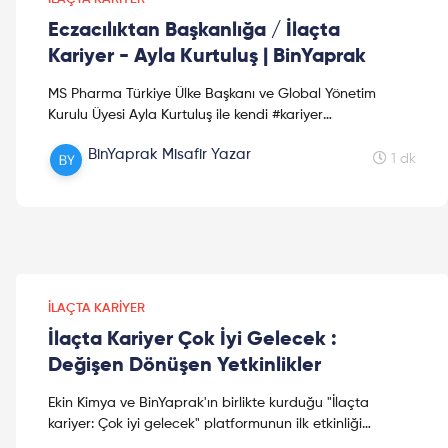
Eczacılıktan Başkanlığa / İlaçta
Kariyer - Ayla Kurtuluş | BinYaprak
MS Pharma Türkiye Ülke Başkanı ve Global Yönetim
Kurulu Üyesi Ayla Kurtuluş ile kendi #kariyer
planlamasıyla ilgili güzel bir sohbet gerçekleştirdik.
BinYaprak Misafir Yazar
Dileriz bu...
1 dk
İLAÇTA KARIYER
İlaçta Kariyer Çok İyi Gelecek :
Değişen Dönüşen Yetkinlikler
Ekin Kimya ve BinYaprak'ın birlikte kurduğu "İlaçta
kariyer: Çok iyi gelecek" platformunun ilk etkinliği
'Değişen dönüşen yetkinlikler' söyleşisi 22 Eylül'de on...