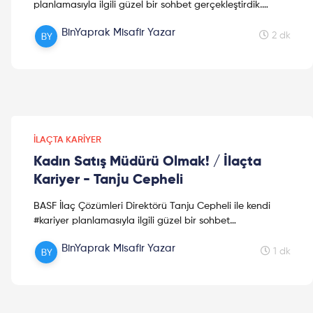
planlamasıyla ilgili güzel bir sohbet gerçekleştirdik.
Dileriz bu video #sektör arayışında size yardımcı olur...
BinYaprak Misafir Yazar
2 dk
İLAÇTA KARIYER
Kadın Satış Müdürü Olmak! / İlaçta
Kariyer - Tanju Cepheli
BASF İlaç Çözümleri Direktörü Tanju Cepheli ile kendi
#kariyer planlamasıyla ilgili güzel bir sohbet
gerçekleştirdik. Dileriz bu video #sektör arayışında size
BinYaprak Misafir Yazar
y...
1 dk