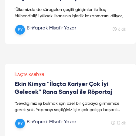
'Ülkemizde de süregelen çeşitli girişimler ile İlaç
Mühendisliği yüksek lisansının işlerlik kazanmasını diliyor,
geleceğin sanayi eczacıları için çok kıymetli bir uzmanlık
BinYaprak Misafir Yazar
dalı olacağına inanıyorum.' İlaç Sektörü'nde Kariyer'e
6 dk
dair Buket Hanım ile yaptığımız röportaj dileriz sizlerin de
ufkunu açar, keyifli okumalar...
İLAÇTA KARIYER
Ekin Kimya "İlaçta Kariyer Çok İyi
Gelecek" Rana Sanyal ile Röportaj
"Sevdiğimiz işi bulmak için özel bir çabaya girmemize
gerek yok. Yapmayı seçtiğiniz işte çok çalışıp başarılı
olursanız, o işi yaptığınız için zaten mutlu olursunuz."
BinYaprak Misafir Yazar
Boğaziçi Üniversitesi Yaşam Bilimleri ve Teknolojileri
12 dk
Merkezi müdürü ve RS Research kurucusu Prof. Dr. Rana
Sanyal ile gerçekleştirdiğimiz röportajımız sizlerle. Keyifli