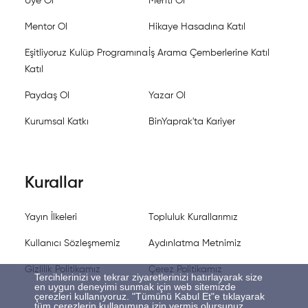
Üye Ol
Menti Ol
Mentor Ol
Hikaye Hasadına Katıl
Eşitliyoruz Kulüp Programına
İş Arama Çemberlerine Katıl
Katıl
Paydaş Ol
Yazar Ol
Kurumsal Katkı
BinYaprak'ta Kariyer
Kurallar
Yayın İlkeleri
Topluluk Kurallarımız
Kullanıcı Sözleşmemiz
Aydınlatma Metnimiz
Gizlilik Politikamız
Çerez Politikamız
Tercihlerinizi ve tekrar ziyaretlerinizi hatırlayarak size
en uygun deneyimi sunmak için web sitemizde
çerezleri kullanıyoruz. "Tümünü Kabul Et"e tıklayarak
tüm çerezlerin kullanımına izin vermiş olursunuz.