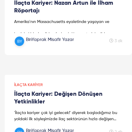
İlaçta Kariyer: Nazan Artun ile İlham
Röportajı
Amerika'nın Massachusetts eyaletinde yaşayan ve
koçluk, kişisel gelişim, farkındalık, mentorluk gibi
BinYaprak Misafir Yazar
alanlarda çalışmaları olan, birçok başarıya sahip eczacı
3 dk
Nazan Artun ile ilham dolu bir röportaj gerçekleştirdik.
Keyifli okumalar!
İLAÇTA KARIYER
İlaçta Kariyer: Değişen Dönüşen
Yetkinlikler
'İlaçta kariyer çok iyi gelecek!' diyerek başladığımız bu
yoldaki ilk söyleşimizde ilaç sektörünün hızla değişen
dönüşümlere nasıl uyum sağladığını ve değiştiğini
BinYaprak Misafir Yazar
konuştuk. İlaç sektöründeki yenilikler ve değişen