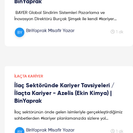
BinYaprak
BAYER Global Sindirim Sistemleri Pazarlama ve
İnovasyon Direktörü Burçak Şimşek ile kendi #kariyer
planlamasıyla ilgili güzel bir sohbet gerçekleştirdik. ...
BinYaprak Misafir Yazar
1 dk
İLAÇTA KARIYER
İlaç Sektöründe Kariyer Tavsiyeleri /
İlaçta Kariyer - Azelis (Ekin Kimya) |
BinYaprak
İlaç sektörünün önde gelen isimleriyle gerçekleştirdiğimiz
sohbetlerden #kariyer planlamanızda sizlere yol
göstereceğine inandığımız tavsiyelerden derlediğimiz ...
BinYaprak Misafir Yazar
1 dk