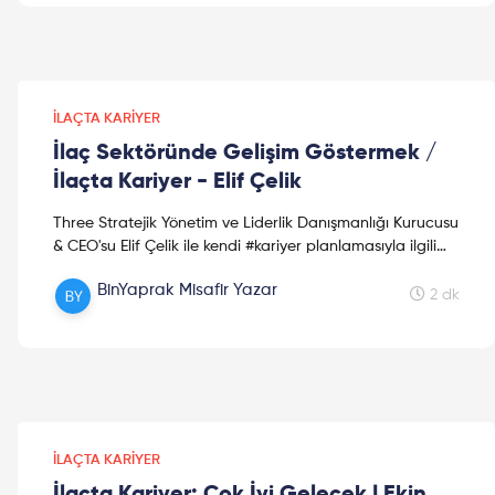
okumalar!
İLAÇTA KARIYER
İlaç Sektöründe Gelişim Göstermek /
İlaçta Kariyer - Elif Çelik
Three Stratejik Yönetim ve Liderlik Danışmanlığı Kurucusu
& CEO'su Elif Çelik ile kendi #kariyer planlamasıyla ilgili
güzel bir sohbet gerçekleştirdik. Dile...
BinYaprak Misafir Yazar
2 dk
İLAÇTA KARIYER
İlaçta Kariyer: Çok İyi Gelecek | Ekin