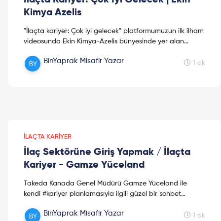
Kimya Azelis
"İlaçta kariyer: Çok iyi gelecek" platformumuzun ilk ilham
videosunda Ekin Kimya-Azelis bünyesinde yer alan
çalışan ve yöneticiler bu videoda işlerini neden sev...
BinYaprak Misafir Yazar
1 dk
İLAÇTA KARIYER
İlaç Sektörüne Giriş Yapmak / İlaçta
Kariyer - Gamze Yüceland
Takeda Kanada Genel Müdürü Gamze Yüceland ile
kendi #kariyer planlamasıyla ilgili güzel bir sohbet
gerçekleştirdik. Dileriz bu video #sektör arayışında size
BinYaprak Misafir Yazar
yar...
1 dk