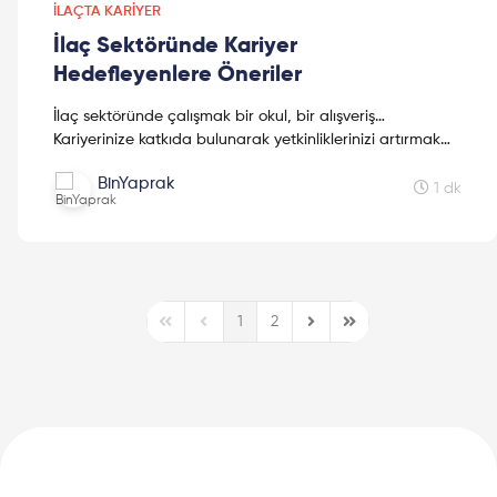
İLAÇTA KARIYER
İlaç Sektöründe Kariyer
Hedefleyenlere Öneriler
İlaç sektöründe çalışmak bir okul, bir alışveriş…
Kariyerinize katkıda bulunarak yetkinliklerinizi artırmak
için buraya!
BinYaprak
1 dk
1
2
First Page
Previous Page
Next Page
Last Page