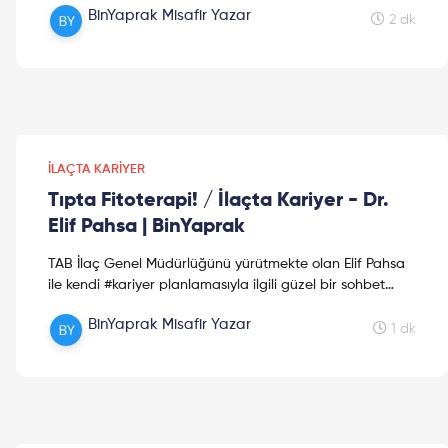
BinYaprak Misafir Yazar
2 dk
İLAÇTA KARIYER
Tıpta Fitoterapi! / İlaçta Kariyer - Dr.
Elif Pahsa | BinYaprak
TAB İlaç Genel Müdürlüğünü yürütmekte olan Elif Pahsa
ile kendi #kariyer planlamasıyla ilgili güzel bir sohbet
gerçekleştirdik. Dileriz bu video #sektör arayışı...
BinYaprak Misafir Yazar
1 dk