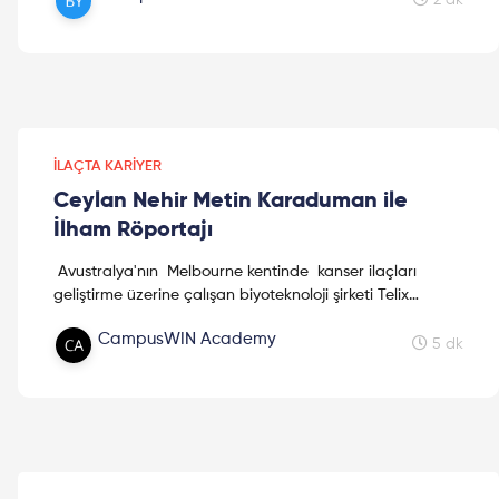
2 dk
yetkinlikler için haydi okumaya!
İLAÇTA KARIYER
Ceylan Nehir Metin Karaduman ile
İlham Röportajı
Avustralya'nın Melbourne kentinde kanser ilaçları
geliştirme üzerine çalışan biyoteknoloji şirketi Telix
Pharmaceuticals'da Project Manager olarak görev alan
CampusWIN Academy
Ceylan Nehir Metin Karaduman ile keyifli bir röportaj
5 dk
gerçekleştirdik. Keyifli okumalar!