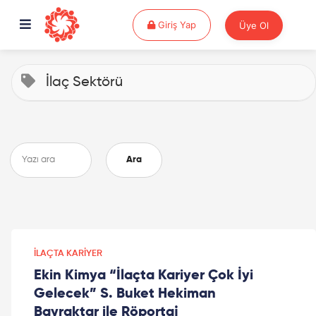
Giriş Yap
Giriş Yap
Üye Ol
İlaç Sektörü
Ara
İLAÇTA KARIYER
Ekin Kimya “İlaçta Kariyer Çok İyi
Gelecek” S. Buket Hekiman
Bayraktar ile Röportaj