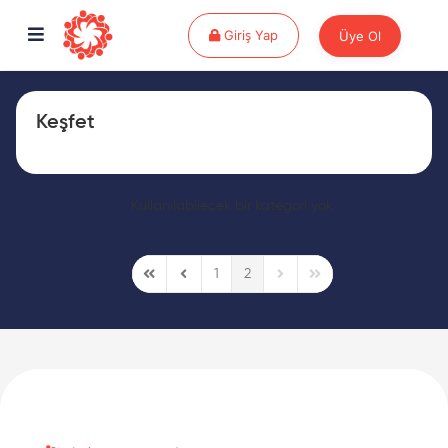
Giriş Yap
Giriş Yap
Üye Ol
Keşfet
Kullanılabilecek bir kategori yok
1
2
First Page
Previous Page
Next Page
Last Page