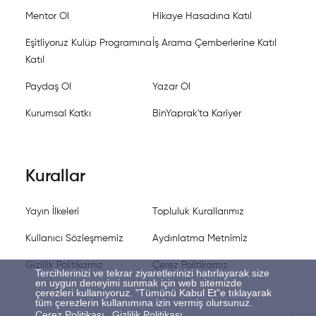
Mentor Ol
Hikaye Hasadına Katıl
Eşitliyoruz Kulüp Programına
İş Arama Çemberlerine Katıl
Katıl
Paydaş Ol
Yazar Ol
Kurumsal Katkı
BinYaprak'ta Kariyer
Kurallar
Yayın İlkeleri
Topluluk Kurallarımız
Kullanıcı Sözleşmemiz
Aydınlatma Metnimiz
Gizlilik Politikamız
Çerez Politikamız
Tercihlerinizi ve tekrar ziyaretlerinizi hatırlayarak size
en uygun deneyimi sunmak için web sitemizde
çerezleri kullanıyoruz. "Tümünü Kabul Et"e tıklayarak
tüm çerezlerin kullanımına izin vermiş olursunuz.
Çerez Politikası
Gizlilik Politikası