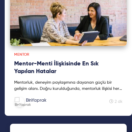
MENTOR
Mentor-Menti İlişkisinde En Sık
Yapılan Hatalar
Mentorluk, deneyim paylaşımına dayanan güçlü bir
gelişim alanı. Doğru kurulduğunda, mentorluk ilişkisi her
iki taraf için de ilham verici bir yolculuğa dönüşebi...
BinYaprak
2 dk