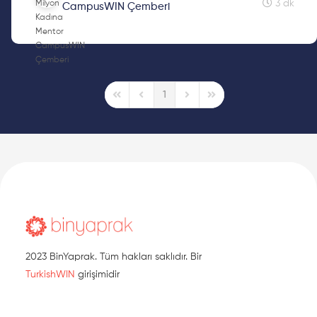
3 dk
CampusWIN Çemberi
1
First Page
Previous Page
Next Page
Last Page
2023 BinYaprak. Tüm hakları saklıdır. Bir
TurkishWIN
girişimidir