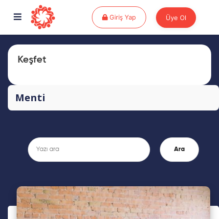
Giriş Yap
Giriş Yap
Üye Ol
Keşfet
Menti
Ara