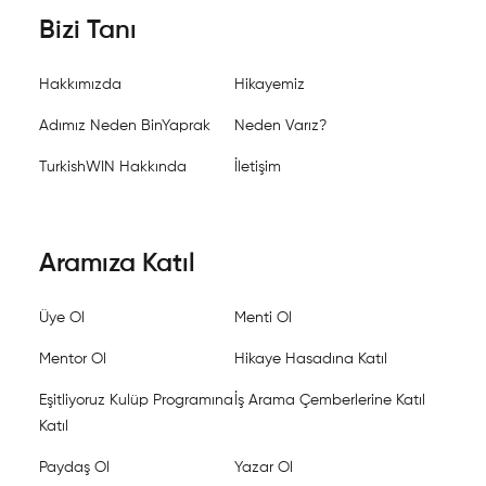
Bizi Tanı
Hakkımızda
Hikayemiz
Adımız Neden BinYaprak
Neden Varız?
TurkishWIN Hakkında
İletişim
Aramıza Katıl
Üye Ol
Menti Ol
Mentor Ol
Hikaye Hasadına Katıl
Eşitliyoruz Kulüp Programına
İş Arama Çemberlerine Katıl
Katıl
Paydaş Ol
Yazar Ol