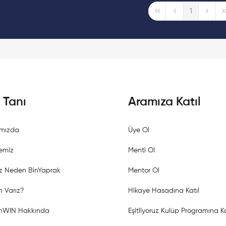
1
First Page
Previous Page
Next P
L
i Tanı
Aramıza Katıl
mızda
Üye Ol
emiz
Menti Ol
z Neden BinYaprak
Mentor Ol
 Varız?
Hikaye Hasadına Katıl
shWIN Hakkında
Eşitliyoruz Kulüp Programına Ka