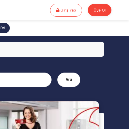
Giriş Yap
Giriş Yap
Üye Ol
fet
Ara