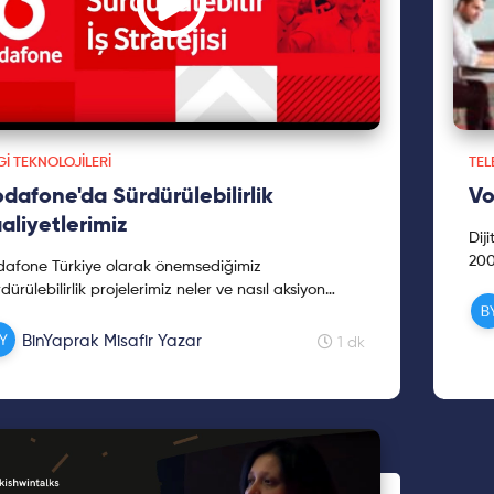
GI TEKNOLOJILERI
TE
dafone'da Sürdürülebilirlik
Vo
aliyetlerimiz
Dij
200
dafone Türkiye olarak önemsediğimiz
Genç
dürülebilirlik projelerimiz neler ve nasıl aksiyon
Tür
yoruz? Bu içerik BinYaprak misafir yazarlarından
din
afone ...
BinYaprak Misafir Yazar
1 dk