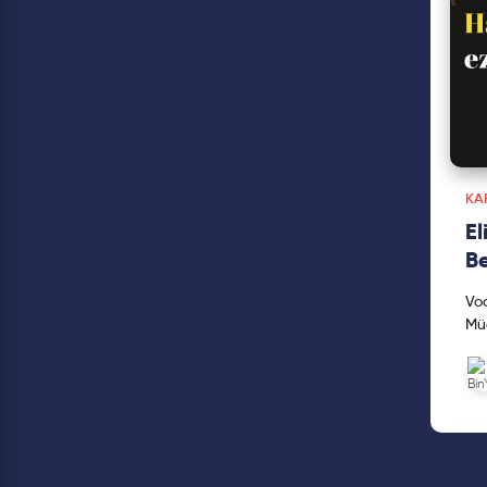
KA
El
B
Vod
Müd
ça
yok