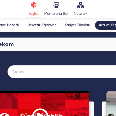
Keşfet
Mentorunu Bul
Network
kaye Hasadı
Ücretsiz Eğitimler
Kariyer Tüyoları
Ara ve Keş
lekom