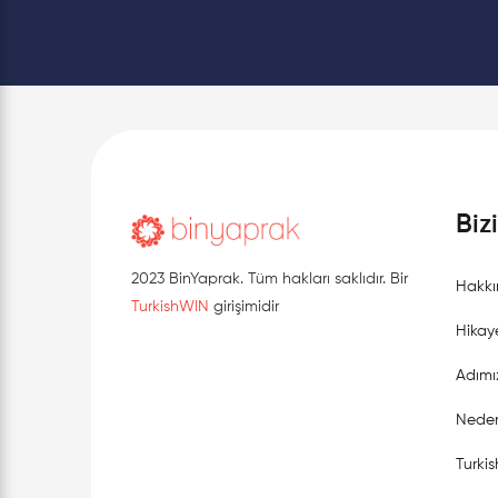
Biz
2023 BinYaprak. Tüm hakları saklıdır. Bir
Hakkı
TurkishWIN
girişimidir
Hikay
Adımı
Neden
Turki