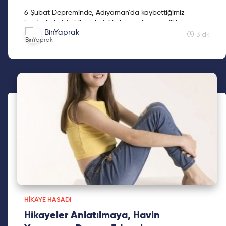
6 Şubat Depreminde, Adıyaman'da kaybettiğimiz
kardeşlerimizin hikayelerini kaleme alan sevgili kız
BinYaprak
kardeşimiz Mine Kavasoğulları'na teşekkür ederiz.
3 dk
HIKAYE HASADI
Hikayeler Anlatılmaya, Havin