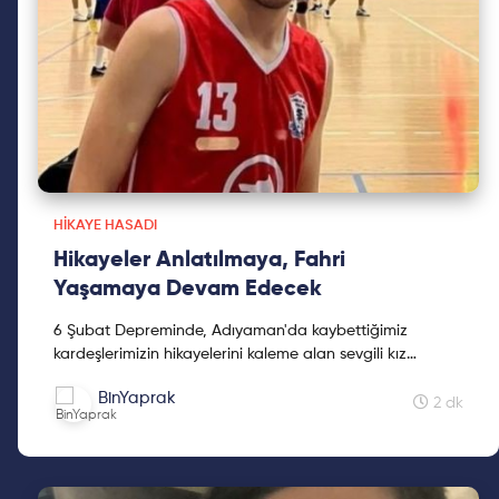
HIKAYE HASADI
Hikayeler Anlatılmaya, Fahri
Yaşamaya Devam Edecek
6 Şubat Depreminde, Adıyaman'da kaybettiğimiz
kardeşlerimizin hikayelerini kaleme alan sevgili kız
kardeşimiz Mine Kavasoğulları'na teşekkür ederiz.
BinYaprak
2 dk