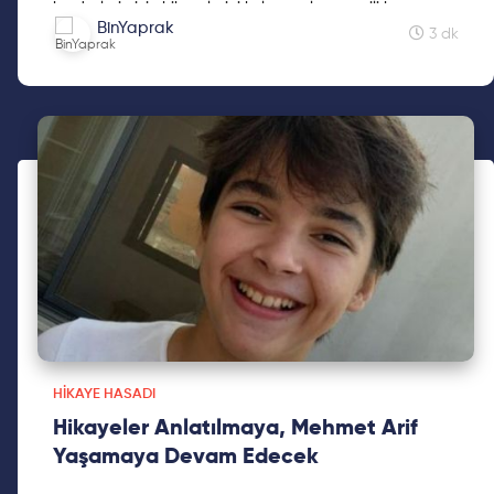
kardeşlerimizin hikayelerini kaleme alan sevgili kız
BinYaprak
kardeşimiz Mine Kavasoğulları'na teşekkür ederiz.
3 dk
HIKAYE HASADI
Hikayeler Anlatılmaya, Mehmet Arif
Yaşamaya Devam Edecek