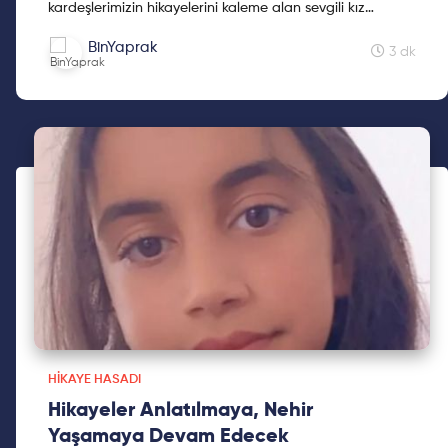
kardeşlerimizin hikayelerini kaleme alan sevgili kız
kardeşimiz Mine Kavasoğulları'na teşekkür ederiz.
BinYaprak
3 dk
HIKAYE HASADI
Hikayeler Anlatılmaya, Nehir
Yaşamaya Devam Edecek