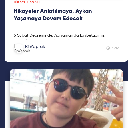
HIKAYE HASADI
Hikayeler Anlatılmaya, Aykan
Yaşamaya Devam Edecek
6 Şubat Depreminde, Adıyaman'da kaybettiğimiz
kardeşlerimizin hikayelerini kaleme alan sevgili kız
BinYaprak
kardeşimiz Mine Kavasoğulları'na teşekkür ederiz.
3 dk