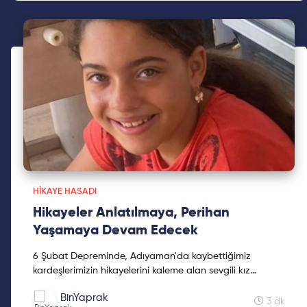
HIKAYE HASADI
Hikayeler Anlatılmaya, Perihan
Yaşamaya Devam Edecek
6 Şubat Depreminde, Adıyaman'da kaybettiğimiz
kardeşlerimizin hikayelerini kaleme alan sevgili kız
kardeşimiz Mine Kavasoğulları'na teşekkür ederiz.
BinYaprak
3 dk