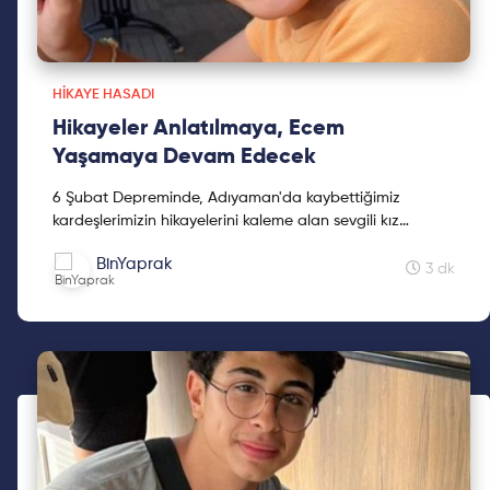
HIKAYE HASADI
Hikayeler Anlatılmaya, Ecem
Yaşamaya Devam Edecek
6 Şubat Depreminde, Adıyaman'da kaybettiğimiz
kardeşlerimizin hikayelerini kaleme alan sevgili kız
kardeşimiz Mine Kavasoğulları'na teşekkür ederiz.
BinYaprak
3 dk