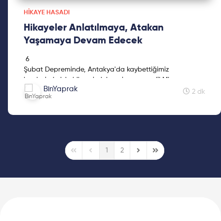
HIKAYE HASADI
Hikayeler Anlatılmaya, Atakan
Yaşamaya Devam Edecek
6
Şubat Depreminde, Antakya'da kaybettiğimiz
kardeşlerimizin hikayelerini paylaşan sevgili Mine
Kadınların hikayelerini paylaşan, "Deneyim paylaşınca
BinYaprak
Kavasoğullarına teşekkür ederiz.
2 dk
güzeldir." inancıyla çalışan BinYaprak ailesi olarak, 29
Ekim'de BinYaprak Hikaye Hasadı Hareketini başlattık.
Cumhuriyetimizin 2. yüzyılına kadınların hikayelerini
hediye etmek için çıkacağımız Hikaye Hasadına,
depremde kaybettiğimiz kız kardeşlerimizin hikayelerini
yayınlayarak başladık. Depremde kaybettiğimiz tüm
1
2
First Page
Previous Page
Next Page
Last Page
kardeşlerimizi asla unutmadık ve unutturmayacağız. Bu
yazıda olduğu gibi, kaybettiğimiz kardeşlerimizin hayat
hikayelerini, deneyimlerini, bilgeliğini, ilhamını ve hayat
enerjisini dijitale taşıyıp, sözleri ve yaşadıklarıyla bıraktığı
izlerini binlerle paylaşmak istiyoruz.