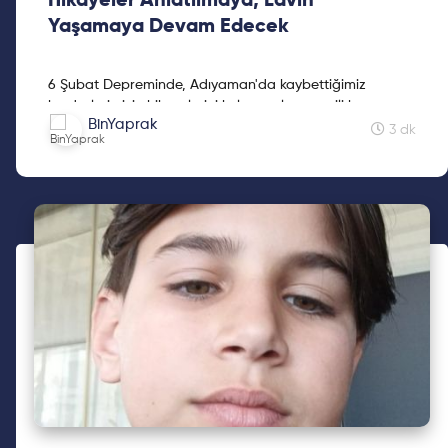
Hikayeler Anlatılmaya, Lavin
Yaşamaya Devam Edecek
6 Şubat Depreminde, Adıyaman'da kaybettiğimiz
kardeşlerimizin hikayelerini kaleme alan sevgili kız
BinYaprak
kardeşimiz Mine Kavasoğulları'na teşekkür ederiz.
3 dk