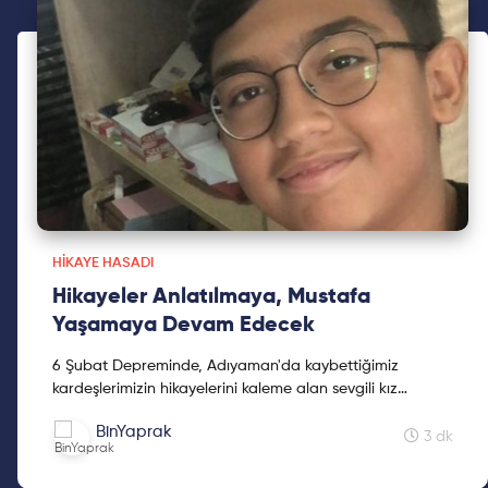
HIKAYE HASADI
Hikayeler Anlatılmaya, Mustafa
Yaşamaya Devam Edecek
6 Şubat Depreminde, Adıyaman'da kaybettiğimiz
kardeşlerimizin hikayelerini kaleme alan sevgili kız
kardeşimiz Mine Kavasoğulları'na teşekkür ederiz.
BinYaprak
3 dk