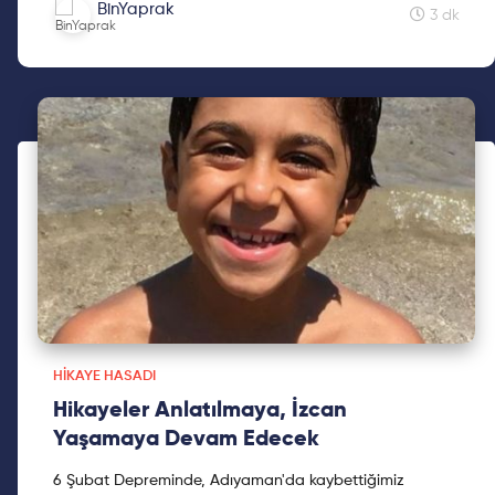
BinYaprak
kardeşimiz Mine Kavasoğulları'na teşekkür ederiz.
3 dk
HIKAYE HASADI
Hikayeler Anlatılmaya, İzcan
Yaşamaya Devam Edecek
6 Şubat Depreminde, Adıyaman'da kaybettiğimiz