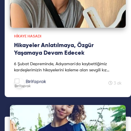
HIKAYE HASADI
Hikayeler Anlatılmaya, Özgür
Yaşamaya Devam Edecek
6 Şubat Depreminde, Adıyaman'da kaybettiğimiz
kardeşlerimizin hikayelerini kaleme alan sevgili kız
kardeşimiz Mine Kavasoğulları'na teşekkür ederiz.
BinYaprak
3 dk