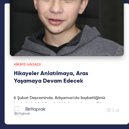
HIKAYE HASADI
Hikayeler Anlatılmaya, Aras
Yaşamaya Devam Edecek
6 Şubat Depreminde, Adıyaman'da kaybettiğimiz
kardeşlerimizin hikayelerini kaleme alan sevgili kız
BinYaprak
kardeşimiz Mine Kavasoğulları'na teşekkür ederiz.
3 dk