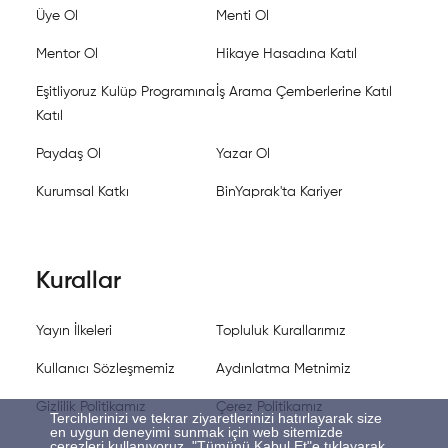
Üye Ol
Menti Ol
Mentor Ol
Hikaye Hasadına Katıl
Eşitliyoruz Kulüp Programına
İş Arama Çemberlerine Katıl
Katıl
Paydaş Ol
Yazar Ol
Kurumsal Katkı
BinYaprak'ta Kariyer
Kurallar
Yayın İlkeleri
Topluluk Kurallarımız
Kullanıcı Sözleşmemiz
Aydınlatma Metnimiz
Gizlilik Politikamız
Çerez Politikamız
Tercihlerinizi ve tekrar ziyaretlerinizi hatırlayarak size
en uygun deneyimi sunmak için web sitemizde
çerezleri kullanıyoruz. "Tümünü Kabul Et"e tıklayarak