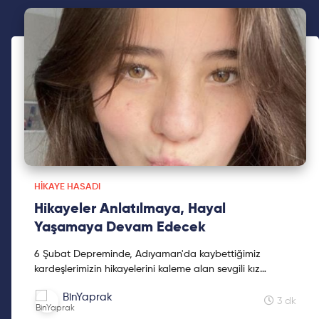
HIKAYE HASADI
Hikayeler Anlatılmaya, Hayal
Yaşamaya Devam Edecek
6 Şubat Depreminde, Adıyaman'da kaybettiğimiz
kardeşlerimizin hikayelerini kaleme alan sevgili kız
kardeşimiz Mine Kavasoğulları'na teşekkür ederiz.
BinYaprak
3 dk