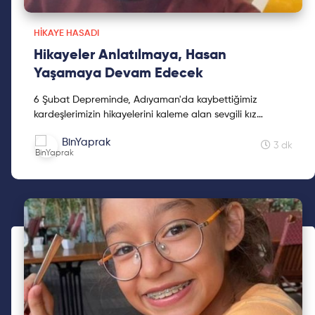
HIKAYE HASADI
Hikayeler Anlatılmaya, Hasan
Yaşamaya Devam Edecek
6 Şubat Depreminde, Adıyaman'da kaybettiğimiz
kardeşlerimizin hikayelerini kaleme alan sevgili kız
kardeşimiz Mine Kavasoğulları'na teşekkür ederiz.
BinYaprak
3 dk