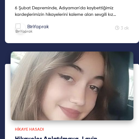
6 Şubat Depreminde, Adıyaman'da kaybettiğimiz
kardeşlerimizin hikayelerini kaleme alan sevgili kız
kardeşimiz Mine Kavasoğulları'na teşekkür ederiz.
BinYaprak
3 dk
HIKAYE HASADI