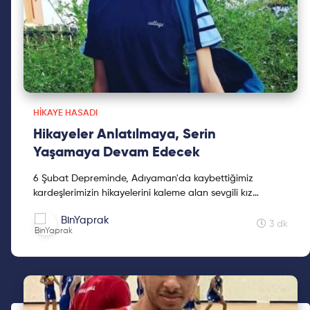
HIKAYE HASADI
Hikayeler Anlatılmaya, Serin
Yaşamaya Devam Edecek
6 Şubat Depreminde, Adıyaman'da kaybettiğimiz
kardeşlerimizin hikayelerini kaleme alan sevgili kız
kardeşimiz Mine Kavasoğulları'na teşekkür ederiz.
BinYaprak
3 dk