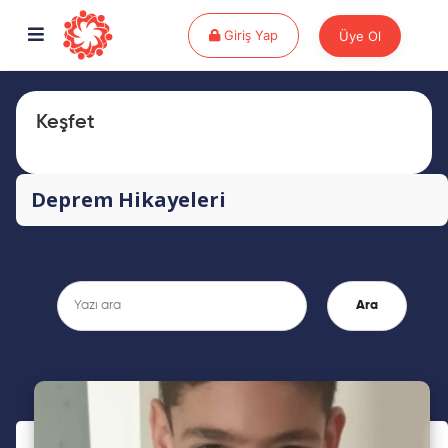
Giriş Yap
Giriş Yap
Üye Ol
Keşfet
Deprem Hikayeleri
Ara