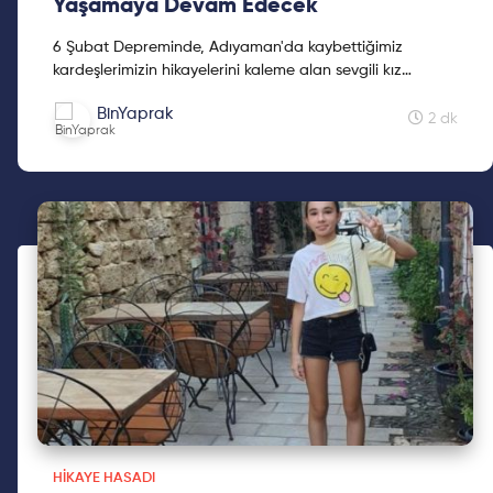
Yaşamaya Devam Edecek
6 Şubat Depreminde, Adıyaman'da kaybettiğimiz
kardeşlerimizin hikayelerini kaleme alan sevgili kız
kardeşimiz Mine Kavasoğulları'na teşekkür ederiz.
BinYaprak
2 dk
HIKAYE HASADI