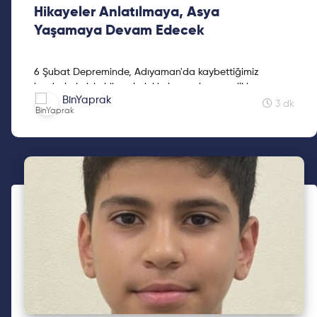
Hikayeler Anlatılmaya, Asya
Yaşamaya Devam Edecek
6 Şubat Depreminde, Adıyaman'da kaybettiğimiz
kardeşlerimizin hikayelerini kaleme alan sevgili kız
BinYaprak
kardeşimiz Mine Kavasoğulları'na teşekkür ederiz.
3 dk