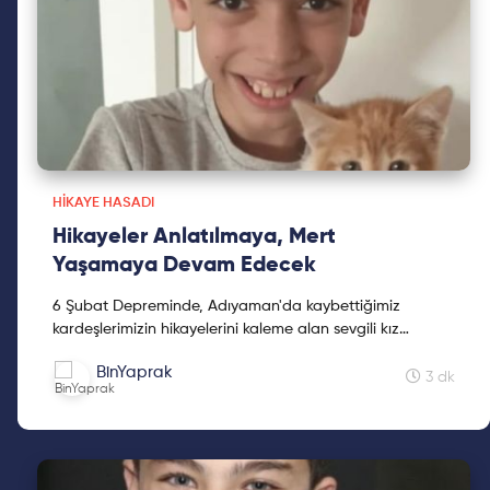
HIKAYE HASADI
Hikayeler Anlatılmaya, Mert
Yaşamaya Devam Edecek
6 Şubat Depreminde, Adıyaman'da kaybettiğimiz
kardeşlerimizin hikayelerini kaleme alan sevgili kız
kardeşimiz Mine Kavasoğulları'na teşekkür ederiz.
BinYaprak
3 dk