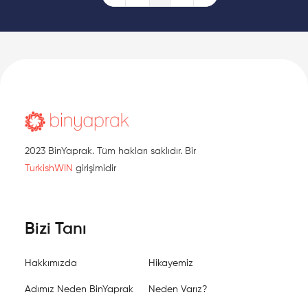
kurucu üyelerinden biri olup, genel başkanlık görevini
yürütmüştür.
2023 BinYaprak. Tüm hakları saklıdır. Bir
TurkishWIN
girişimidir
Bizi Tanı
Hakkımızda
Hikayemiz
Adımız Neden BinYaprak
Neden Varız?