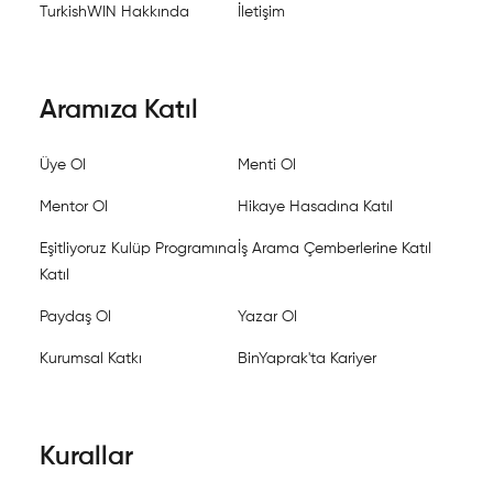
TurkishWIN Hakkında
İletişim
Aramıza Katıl
Üye Ol
Menti Ol
Mentor Ol
Hikaye Hasadına Katıl
Eşitliyoruz Kulüp Programına
İş Arama Çemberlerine Katıl
Katıl
Paydaş Ol
Yazar Ol
Kurumsal Katkı
BinYaprak'ta Kariyer
Kurallar