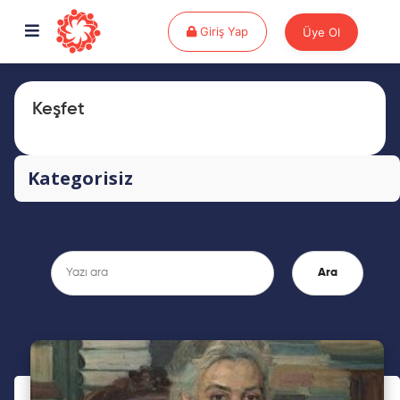
Giriş Yap
Giriş Yap
Üye Ol
Keşfet
Kategorisiz
Ara