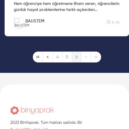
Hem öğrenciye hem öğretmene ilham veren, öğrencilerin
günlük hayat problemlerine farklı açılardan
yaklaşabilmelerini hedefleyen STEM-FeTeMM eğitimi ile
BAUSTEM
ilgili ayrıntılı bilgi için okumaya devam et!
8 dk
4
5
6
First Page
Previous Page
Next Page
Last Page
2023 BinYaprak. Tüm hakları saklıdır. Bir