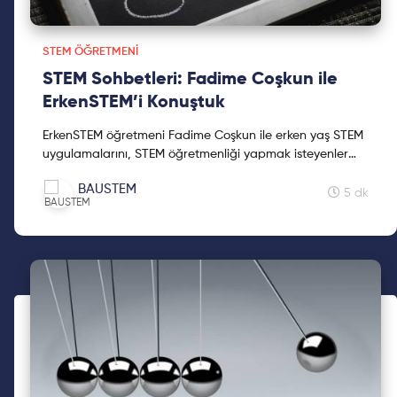
STEM ÖĞRETMENI
STEM Sohbetleri: Fadime Coşkun ile
ErkenSTEM’i Konuştuk
ErkenSTEM öğretmeni Fadime Coşkun ile erken yaş STEM
uygulamalarını, STEM öğretmenliği yapmak isteyenler
için tavsiyelerini, öğrencileriyle tecrübelerini konuştuk.
BAUSTEM
5 dk