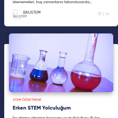
istememeleri, boş zamanlarını laboratuvarda
geçirmeleri, proje fikirleri geliştirmeleri beni bu alanda
BAUSTEM
daha çok araştırmaya itti.
2 dk
STEM ÖĞRETMENI
Erken STEM Yolculuğum
İşe alınmış olmamın heyecanı ve mutluluğunu ilk kez