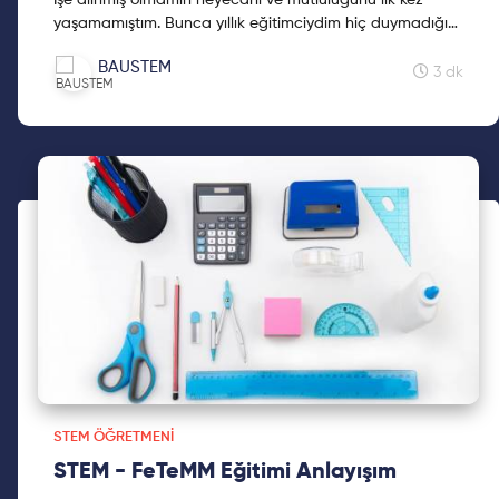
yaşamamıştım. Bunca yıllık eğitimciydim hiç duymadığım
kavramlar beynimin her köşesine çarpıp
BAUSTEM
duruyordu. Bakalım bu korkutucu terimler ne? Keyifli
3 dk
okumalar
STEM ÖĞRETMENI
STEM - FeTeMM Eğitimi Anlayışım