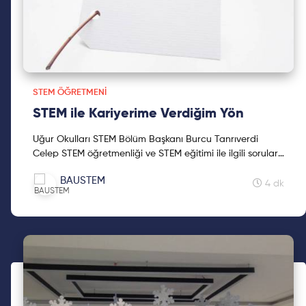
STEM ÖĞRETMENI
STEM ile Kariyerime Verdiğim Yön
Uğur Okulları STEM Bölüm Başkanı Burcu Tanrıverdi
Celep STEM öğretmenliği ve STEM eğitimi ile ilgili soruları
cevapladı ve STEM yolculuğunu bizimle paylaştı!
BAUSTEM
4 dk