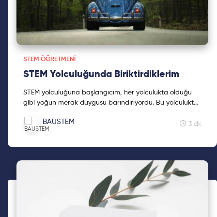
STEM ÖĞRETMENI
STEM Yolculuğunda Biriktirdiklerim
STEM yolculuğuna başlangıcım, her yolculukta olduğu
gibi yoğun merak duygusu barındırıyordu. Bu yolculukta
neler yaşadığımı öğrenmek için okumaya devam et!
BAUSTEM
3 dk