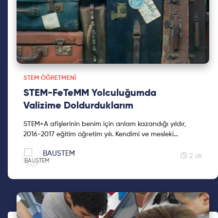
STEM ÖĞRETMENI
STEM-FeTeMM Yolculuğumda
Valizime Doldurduklarım
STEM+A afişlerinin benim için anlam kazandığı yıldır,
2016-2017 eğitim öğretim yılı. Kendimi ve mesleki
donanımımı geliştirdiğim bu yıl yazımın devamında!
BAUSTEM
2 dk