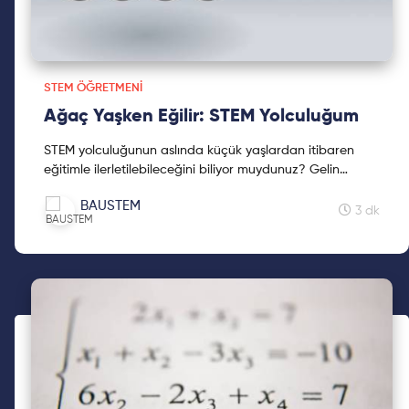
STEM ÖĞRETMENI
Ağaç Yaşken Eğilir: STEM Yolculuğum
STEM yolculuğunun aslında küçük yaşlardan itibaren
eğitimle ilerletilebileceğini biliyor muydunuz? Gelin
birlikte bu yolculuğa çıkalım. İyi okumalar!
BAUSTEM
3 dk