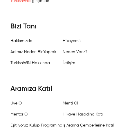
TurkishWIN
girişimidir
Bizi Tanı
Hakkımızda
Hikayemiz
Adımız Neden BinYaprak
Neden Varız?
TurkishWIN Hakkında
İletişim
Aramıza Katıl
Üye Ol
Menti Ol
Mentor Ol
Hikaye Hasadına Katıl
Eşitliyoruz Kulüp Programına
İş Arama Çemberlerine Katıl