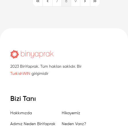
7
8
9
First Page
Previous Page
Next Page
Last Page
2023 BinYaprak. Tüm hakları saklıdır. Bir
TurkishWIN
girişimidir
Bizi Tanı
Hakkımızda
Hikayemiz
Adımız Neden BinYaprak
Neden Varız?