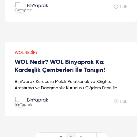
BinYaprak
1 dk
WOL NEDIR?
WOL Nedir? WOL Binyaprak Kız
Kardeşlik Çemberleri İle Tanışın!
BinYaprak Kurucusu Melek Pulatkonak ve XSights
Araştırma ve Danışmanlık Kurucusu Çiğdem Penn ile
WOL kızkardeşlik yolculuğuna çıkıyoruz! BinYaprak WOL
BinYaprak
Kız Karde...
1 dk