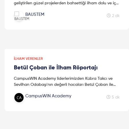
geliştirilen güzel projelerden bahsettiği ilham dolu ve iç
ısıtan bir yazı hazırladık. İyi okumalar!
BAUSTEM
2 dk
İLHAM VERENLER
Betül Çoban ile İlham Röportajı
CampusWIN Academy liderlerimizden Kübra Takcı ve
Sevilhan Odabaşı'nın değerli hocaları Betül Çoban ile
yaptıkları röportaj sizinle. İlhamla kalın, keyifli okumalar!
CampusWIN Academy
5 dk