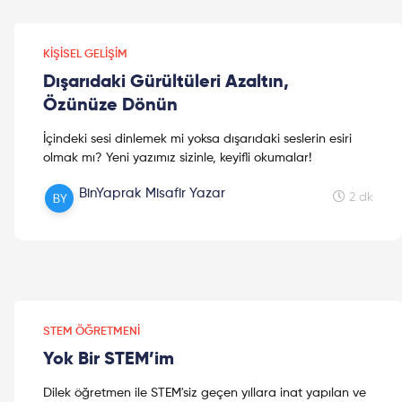
KIŞISEL GELIŞIM
Dışarıdaki Gürültüleri Azaltın,
Özünüze Dönün
İçindeki sesi dinlemek mi yoksa dışarıdaki seslerin esiri
olmak mı? Yeni yazımız sizinle, keyifli okumalar!
BinYaprak Misafir Yazar
2 dk
STEM ÖĞRETMENI
Yok Bir STEM’im
Dilek öğretmen ile STEM'siz geçen yıllara inat yapılan ve