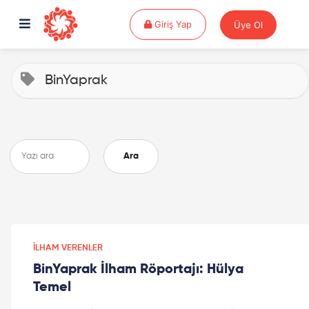
Giriş Yap
Giriş Yap
Üye Ol
BinYaprak
Ara
İLHAM VERENLER
BinYaprak İlham Röportajı: Hülya
Temel