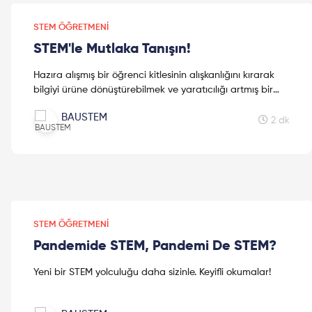
STEM ÖĞRETMENI
STEM'le Mutlaka Tanışın!
Hazıra alışmış bir öğrenci kitlesinin alışkanlığını kırarak
bilgiyi ürüne dönüştürebilmek ve yaratıcılığı artmış bir
öğrenci kitlesini var edebilmek, STEM süreci ve
BAUSTEM
sonucunun beklenen en temel öznesidir. STEM'i konu alan
2 dk
bu yazımız için keyifli okumalar dileriz !
STEM ÖĞRETMENI
Pandemide STEM, Pandemi De STEM?
Yeni bir STEM yolculuğu daha sizinle. Keyifli okumalar!