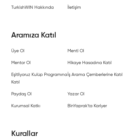
TurkishWIN Hakkında
İletişim
Aramıza Katıl
Üye Ol
Menti Ol
Mentor Ol
Hikaye Hasadına Katıl
Eşitliyoruz Kulüp Programına
İş Arama Çemberlerine Katıl
Katıl
Paydaş Ol
Yazar Ol
Kurumsal Katkı
BinYaprak'ta Kariyer
Kurallar