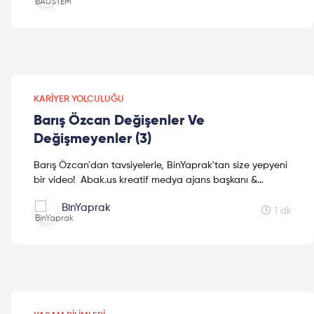
KARIYER YOLCULUĞU
Barış Özcan Değişenler Ve
Değişmeyenler (3)
Barış Özcan'dan tavsiyelerle, BinYaprak'tan size yepyeni
bir video! Abak.us kreatif medya ajans başkanı &
Youtuber Barış Özcan & BinYaprak Kurucus...
BinYaprak
1 dk