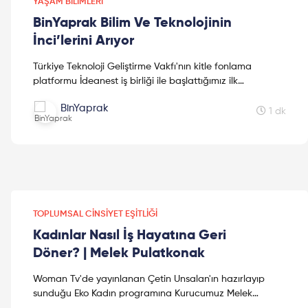
YAŞAM BILIMLERI
BinYaprak Bilim Ve Teknolojinin
İnci’lerini Arıyor
Türkiye Teknoloji Geliştirme Vakfı'nın kitle fonlama
platformu İdeanest iş birliği ile başlattığımız ilk
kampanyamız "Kanseri Beraber Yenelim" ile, Kök hücre
BinYaprak
ar...
1 dk
TOPLUMSAL CINSIYET EŞITLIĞI
Kadınlar Nasıl İş Hayatına Geri
Döner? | Melek Pulatkonak
Woman Tv'de yayınlanan Çetin Unsalan'ın hazırlayıp
sunduğu Eko Kadın programına Kurucumuz Melek
Pulatkonak katıldı..