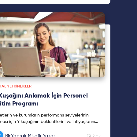
ITAL YETKINLIKLER
Kuşağını Anlamak İçin Personel
itim Programı
ketlerin ve kurumların performans seviyelerinin
ması için Y kuşağının beklentilerini ve ihtiyaçlarını
amaları gerekir. Bu amaçla düzenlenen Personel
tim Programı hakkında ayrıntılar yazıda.
BinYaprak Misafir Yazar
2 dk