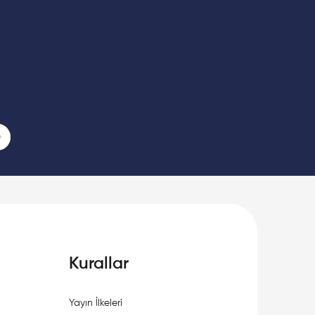
age
ast Page
Kurallar
Yayın İlkeleri