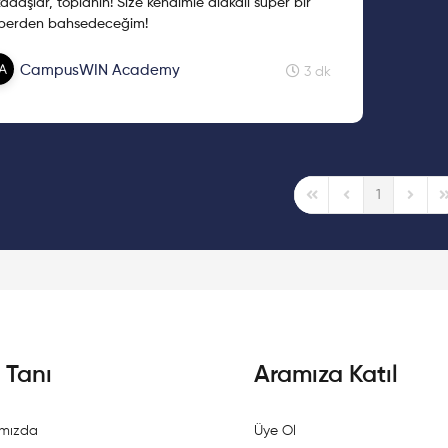
adaşlar, toplanın! Size kendimle alakalı süper bir
berden bahsedeceğim!
CampusWIN Academy
3 dk
1
First Page
Previous Page
Next P
L
i Tanı
Aramıza Katıl
mızda
Üye Ol