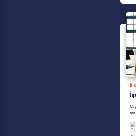
İN
İş
Org
son
ola