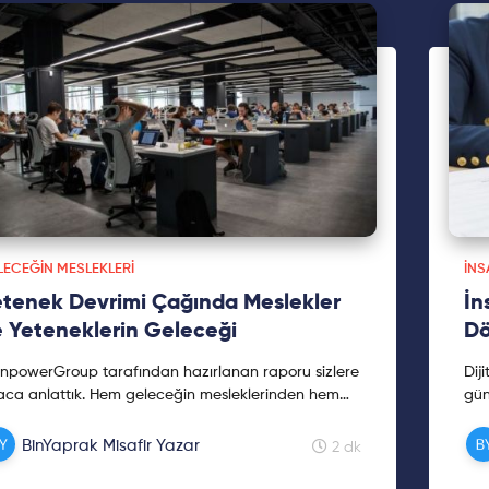
LECEĞIN MESLEKLERI
İNS
tenek Devrimi Çağında Meslekler
İn
 Yeteneklerin Geleceği
Dö
npowerGroup tarafından hazırlanan raporu sizlere
Dij
aca anlattık. Hem geleceğin mesleklerinden hem
gün
yetenek kavramının geldiği konumdan bahsettik.
kur
bilgilendirici yazımıza hemen göz atın.
İK 
BinYaprak Misafir Yazar
2 dk
yay