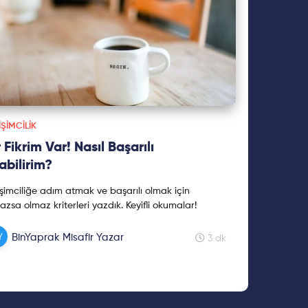
IŞIMCILIK
r Fikrim Var! Nasıl Başarılı
abilirim?
işimciliğe adım atmak ve başarılı olmak için
azsa olmaz kriterleri yazdık. Keyifli okumalar!
BinYaprak Misafir Yazar
3 dk