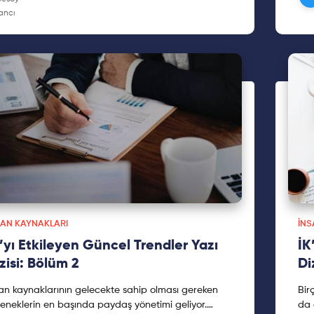
SAN KAYNAKLARI
İNS
’yı Etkileyen Güncel Trendler Yazı
İK
zisi: Bölüm 2
Di
an kaynaklarının gelecekte sahip olması gereken
Bir
eneklerin en başında paydaş yönetimi geliyor.
da 