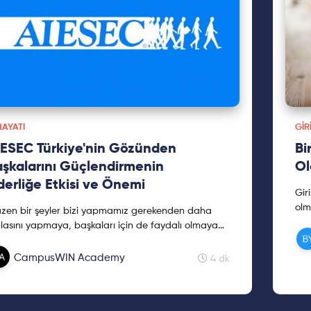
HAYATI
GIR
ESEC Türkiye'nin Gözünden
Bi
şkalarını Güçlendirmenin
Ol
derliğe Etkisi ve Önemi
Gir
olm
zen bir şeyler bizi yapmamız gerekenden daha
lasını yapmaya, başkaları için de faydalı olmaya
r. Bu dürtünün ne olabileceğini hiç düşündünüz mü?
vap yazımızda!
CampusWIN Academy
4 dk