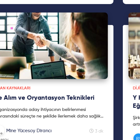
SAN KAYNAKLARI
DIJ
e Alım ve Oryantasyon Teknikleri
Y 
Eğ
anizasyonda aday ihtiyacının belirlenmesi
rasındaki süreçte ne şekilde ilerlemek daha sağlıklı
Şir
caktır. Tüyolar yazıda!
art
Mine Yücesoy Dirancı
anl
3 dk
Eği