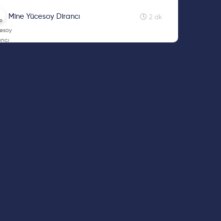
iyor? Etkileri merak ediyorsan, yazıyı okumaya
am et!
Mine Yücesoy Dirancı
2 dk