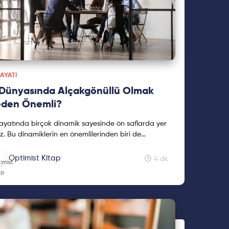
HAYATI
 Dünyasında Alçakgönüllü Olmak
den Önemli?
hayatında birçok dinamik sayesinde ön saflarda yer
rız. Bu dinamiklerin en önemlilerinden biri de
ranışlarımızdır. Alçakgönüllülük hem gelişmemizde
 de insan ilişkilerimizde önemli bir rol oynar. Bu
Optimist Kitap
4 dk
ımızda iş dünyasında alçakgönüllülük üzerine
dık. Keyifli okumalar...