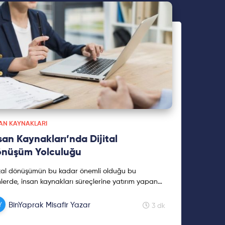
AN KAYNAKLARI
san Kaynakları’nda Dijital
nüşüm Yolculuğu
ital dönüşümün bu kadar önemli olduğu bu
lerde, insan kaynakları süreçlerine yatırım yapan
umlarda, şirketin dijital dönüşümüne paralel olarak
süreçlerinde dijital dönüşüm her geçen gün
BinYaprak Misafir Yazar
3 dk
gınlaşıyor.