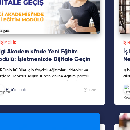
IŞIMCILIK
İŞ 
lgi Akademisi'nde Yeni Eğitim
İş
dülü: İşletmenizde Dijitale Geçin
Ne
D'nin KOBİler için faydalı eğitimler, videolar ve
İş 
çlara ücretsiz erişim sunan online eğitim portalı
alı
gi Akademisi'ne yeni bir eğitim modülü eklendi:
LETMENİZDE DİJİTALE GEÇİŞ
dav
hem
BinYaprak
1 dk
yaz
yaz