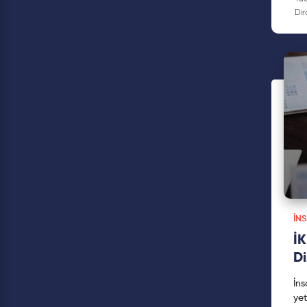
İN
İK
Di
İns
yet