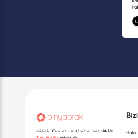
Ark
ha
Biz
2023 BinYaprak. Tüm hakları saklıdır. Bir
Hakkı