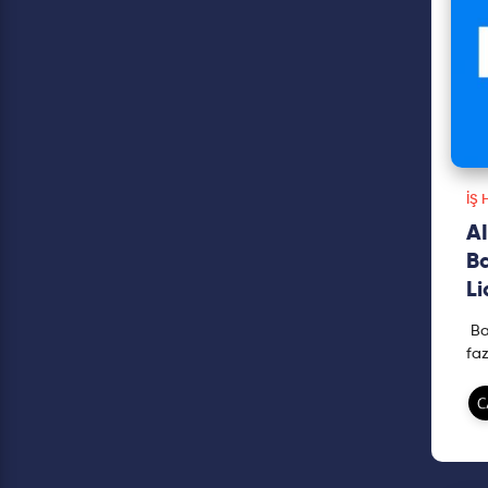
İŞ 
AI
Ba
Li
Ba
faz
ite
Ce