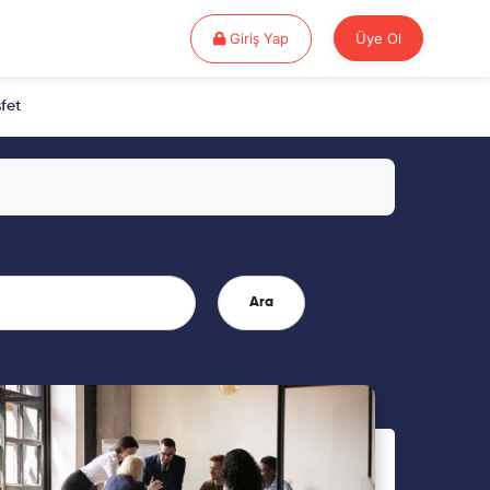
Giriş Yap
Giriş Yap
Üye Ol
fet
Ara