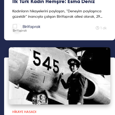
İlk Türk Kadın Hemşire: Esma Deniz
Kadınların hikayelerini paylaşan, "Deneyim paylaşınca
güzeldir" inancıyla çalışan BinYaprak ailesi olarak, 29
Ekim'de BinYaprak Hikaye Hasadı Hareketini başlattık.
BinYaprak
Cumhuriyetimizin 2. yüzyılına kadınların hikayelerini
1 dk
hediye etmek için çıktığımız Hikaye Hasadına, ilklerin
hikayeleri ile devam ediyoruz.
HIKAYE HASADI