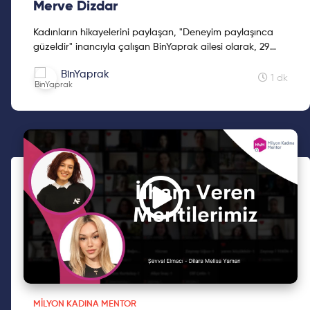
Merve Dizdar
Kadınların hikayelerini paylaşan, "Deneyim paylaşınca
güzeldir" inancıyla çalışan BinYaprak ailesi olarak, 29
Ekim'de BinYaprak Hikaye Hasadı Hareketini başlattık.
BinYaprak
Cumhuriyetimizin 2. yüzyılına kadınların hikayelerini
1 dk
hediye etmek için çıktığımız Hikaye Hasadına, ilklerin
hikayeleri ile devam ediyoruz.
MILYON KADINA MENTOR