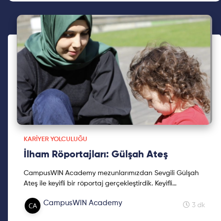
KARIYER YOLCULUĞU
İlham Röportajları: Gülşah Ateş
CampusWIN Academy mezunlarımızdan Sevgili Gülşah
Ateş ile keyifli bir röportaj gerçekleştirdik. Keyifli
okumalar!
CampusWIN Academy
3 dk