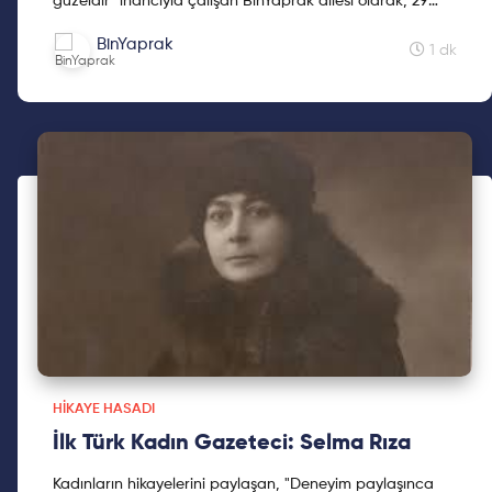
güzeldir" inancıyla çalışan BinYaprak ailesi olarak, 29
Ekim'de BinYaprak Hikaye Hasadı Hareketini başlattık.
BinYaprak
Cumhuriyetimizin 2. yüzyılına kadınların hikayelerini
1 dk
hediye etmek için çıktığımız Hikaye Hasadına, ilklerin
hikayeleri ile devam ediyoruz.
HIKAYE HASADI
İlk Türk Kadın Gazeteci: Selma Rıza
Kadınların hikayelerini paylaşan, "Deneyim paylaşınca