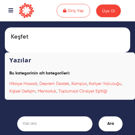
Giriş Yap
Giriş Yap
Üye Ol
Keşfet
Yazılar
Bu kategorinin alt kategorileri:
Hikaye Hasadı
,
Deprem Destek
,
Kampüs
,
Kariyer Yolculuğu
,
Kişisel Gelişim
,
Mentorluk
,
Toplumsal Cinsiyet Eşitliği
Ara