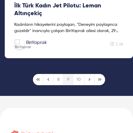
İlk Türk Kadın Jet Pilotu: Leman
Altınçekiç
Kadınların hikayelerini paylaşan, "Deneyim paylaşınca
güzeldir" inancıyla çalışan BinYaprak ailesi olarak, 29
Ekim'de BinYaprak Hikaye Hasadı Hareketini başlattık.
BinYaprak
Cumhuriyetimizin 2. yüzyılına kadınların hikayelerini
2 dk
hediye etmek için çıktığımız Hikaye Hasadına, ilklerin
hikayeleri ile devam ediyoruz.
8
9
10
First Page
Previous Page
Next Page
Last Page