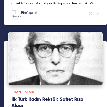
güzeldir" inancıyla çalışan BinYaprak ailesi olarak, 29
Ekim'de BinYaprak Hikaye Hasadı Hareketini başlattık.
BinYaprak
Cumhuriyetimizin 2. yüzyılına kadınların hikayelerini
1 dk
hediye etmek için çıktığımız Hikaye Hasadına, ilklerin
hikayeleri ile devam ediyoruz.
HIKAYE HASADI
İlk Türk Kadın Rektör: Saffet Rıza
Alpar