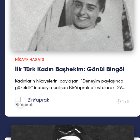
HIKAYE HASADI
İlk Türk Kadın Başhekim: Gönül Bingöl
Kadınların hikayelerini paylaşan, "Deneyim paylaşınca
güzeldir" inancıyla çalışan BinYaprak ailesi olarak, 29
Ekim'de BinYaprak Hikaye Hasadı Hareketini başlattık.
BinYaprak
Cumhuriyetimizin 2. yüzyılına kadınların hikayelerini
1 dk
hediye etmek için çıktığımız Hikaye Hasadına, ilklerin
hikayeleri ile devam ediyoruz.