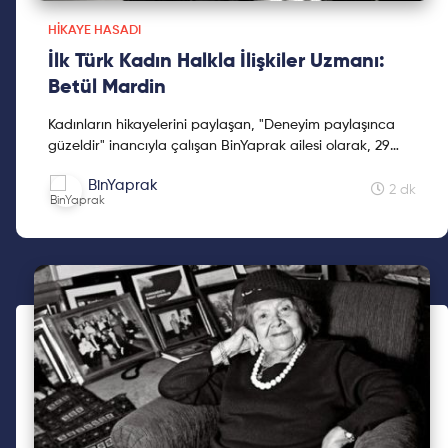
HIKAYE HASADI
İlk Türk Kadın Halkla İlişkiler Uzmanı:
Betül Mardin
Kadınların hikayelerini paylaşan, "Deneyim paylaşınca
güzeldir" inancıyla çalışan BinYaprak ailesi olarak, 29
Ekim'de BinYaprak Hikaye Hasadı Hareketini başlattık.
BinYaprak
Cumhuriyetimizin 2. yüzyılına kadınların hikayelerini
2 dk
hediye etmek için çıktığımız Hikaye Hasadına, ilklerin
hikayeleri ile devam ediyoruz.