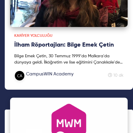
KARIYER YOLCULUĞU
İlham Röportajları: Bilge Emek Çetin
Bilge Emek Çetin, 30 Temmuz 1999'da Malkara'da
dünyaya geldi. İlköğretim ve lise eğitimini Çanakkale'de
tamamladı. Çanakkale Fen Lisesi'nden 2017 yılında
CampusWIN Academy
mezun olduktan sonra Boğaziçi Üniversitesi Kimya
10 dk
Bölümü'ne yerleşti. Haziran 2023'te lisans eğitimini
tamamladıktan sonra KU Leuven'da Teorik Kimya ve
Bilgisayarlı Modelleme Master Programı'na başladı,
eğitimine devam ediyor.