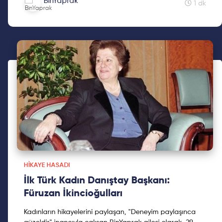
BinYaprak
Cumhuriyetimizin 2. yüzyılına kadınların hikayelerini
1 dk
hediye etmek için çıktığımız Hikaye Hasadına, ilklerin
hikayeleri ile devam ediyoruz.
HIKAYE HASADI
İlk Türk Kadın Danıştay Başkanı:
Füruzan İkincioğulları
Kadınların hikayelerini paylaşan, "Deneyim paylaşınca