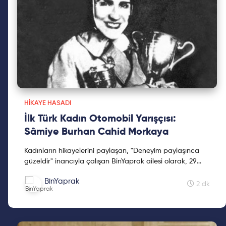
HIKAYE HASADI
İlk Türk Kadın Otomobil Yarışçısı:
Sâmiye Burhan Cahid Morkaya
Kadınların hikayelerini paylaşan, "Deneyim paylaşınca
güzeldir" inancıyla çalışan BinYaprak ailesi olarak, 29
Ekim'de BinYaprak Hikaye Hasadı Hareketini başlattık.
BinYaprak
Cumhuriyetimizin 2. yüzyılına kadınların hikayelerini
2 dk
hediye etmek için çıktığımız Hikaye Hasadına, ilklerin
hikayeleri ile devam ediyoruz.