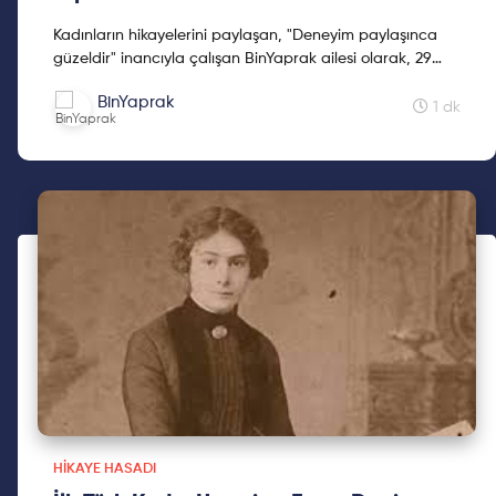
Kadınların hikayelerini paylaşan, "Deneyim paylaşınca
güzeldir" inancıyla çalışan BinYaprak ailesi olarak, 29
Ekim'de BinYaprak Hikaye Hasadı Hareketini başlattık.
BinYaprak
Cumhuriyetimizin 2. yüzyılına kadınların hikayelerini
1 dk
hediye etmek için çıktığımız Hikaye Hasadına, ilklerin
hikayeleri ile devam ediyoruz.
HIKAYE HASADI