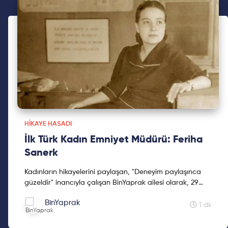
HIKAYE HASADI
İlk Türk Kadın Emniyet Müdürü: Feriha
Sanerk
Kadınların hikayelerini paylaşan, "Deneyim paylaşınca
güzeldir" inancıyla çalışan BinYaprak ailesi olarak, 29
Ekim'de BinYaprak Hikaye Hasadı Hareketini başlattık.
BinYaprak
Cumhuriyetimizin 2. yüzyılına kadınların hikayelerini
1 dk
hediye etmek için çıktığımız Hikaye Hasadına, ilklerin
hikayeleri ile devam ediyoruz.