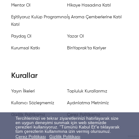
Mentor Ol
Hikaye Hasadına Katıl
Eşitliyoruz Kulüp Programına
İş Arama Çemberlerine Katıl
Katıl
Paydaş Ol
Yazar Ol
Kurumsal Katkı
BinYaprak'ta Kariyer
Kurallar
Yayın İlkeleri
Topluluk Kurallarımız
Kullanıcı Sözleşmemiz
Aydınlatma Metnimiz
Gizlilik Politikamız
Çerez Politikamız
Tercihlerinizi ve tekrar ziyaretlerinizi hatırlayarak size
en uygun deneyimi sunmak için web sitemizde
çerezleri kullanıyoruz. "Tümünü Kabul Et"e tıklayarak
tüm çerezlerin kullanımına izin vermiş olursunuz.
Çerez Politikası
Gizlilik Politikası