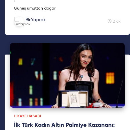
"
Güneş umuttan doğar
"
BinYaprak
2 dk
HIKAYE HASADI
İlk Türk Kadın Altın Palmiye Kazananı: