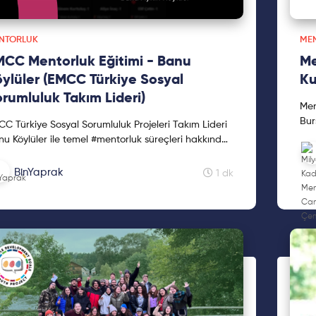
NTORLUK
ME
CC Mentorluk Eğitimi - Banu
Me
ylüler (EMCC Türkiye Sosyal
Ku
rumluluk Takım Lideri)
Men
Bur
C Türkiye Sosyal Sorumluluk Projeleri Takım Lideri
Men
u Köylüler ile temel #mentorluk süreçleri hakkında
yay
üşme gerçekleştirdik. Bu #tüyo videomuz dileriz s...
BinYaprak
1 dk