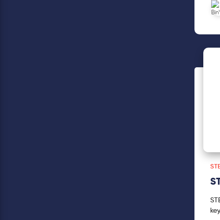
yar
ST
ST
STE
key