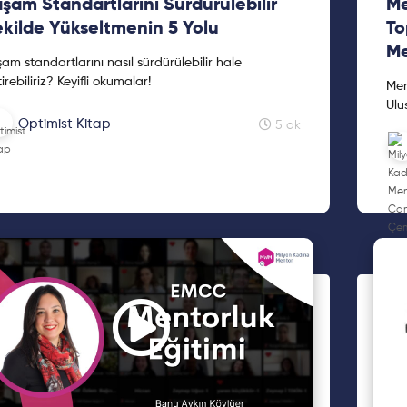
şam Standartlarını Sürdürülebilir
Me
kilde Yükseltmenin 5 Yolu
To
Me
am standartlarını nasıl sürdürülebilir hale
irebiliriz? Keyifli okumalar!
Men
Ulu
Optimist Kitap
Der
5 dk
Men
yay