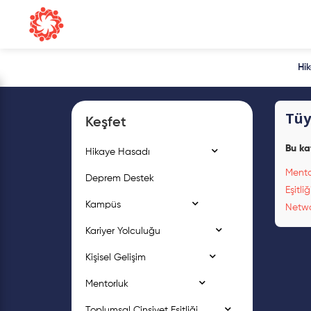
Hi
Tüy
Keşfet
Bu ka
Hikaye Hasadı
Mento
Deprem Destek
Eşitli
Kampüs
Netwo
Kariyer Yolculuğu
Kişisel Gelişim
Mentorluk
Toplumsal Cinsiyet Eşitliği