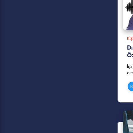
KIŞ
Dı
Ö
İçi
olm