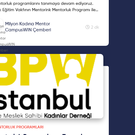
torluk programlarını tanımaya devam ediyoruz.
k Eğitim Vakfının Mentorink Mentorluk Programı ile
ışmak ve aklındaki soru işaretlerine yanıt aramak
er misin? Cevaplar yazının devamında!
Milyon Kadına Mentor
2 dk
CampusWIN Çemberi
NTORLUK PROGRAMLARI