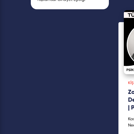
KIŞ
Zo
De
| 
Kad
Ned
hak