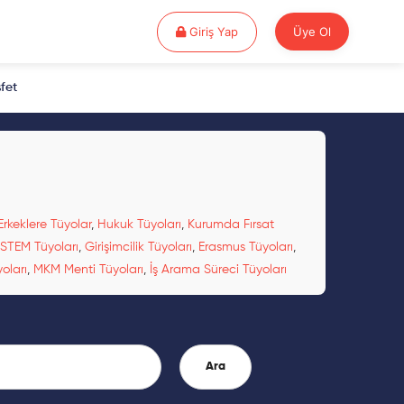
Giriş Yap
Giriş Yap
Üye Ol
fet
Erkeklere Tüyolar
,
Hukuk Tüyoları
,
Kurumda Fırsat
STEM Tüyoları
,
Girişimcilik Tüyoları
,
Erasmus Tüyoları
,
oları
,
MKM Menti Tüyoları
,
İş Arama Süreci Tüyoları
Ara