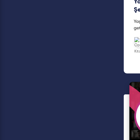
Ya
Şe
Yaş
get