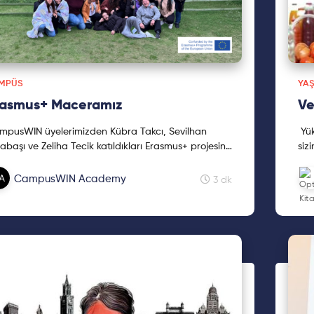
MPÜS
YAŞ
rasmus+ Maceramız
Ve
mpusWIN üyelerimizden Kübra Takcı, Sevilhan
Yük
başı ve Zeliha Tecik katıldıkları Erasmus+ projesini
sizi
in için anlattı. Keyifli okumalar dileriz!
CampusWIN Academy
3 dk