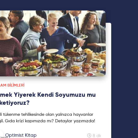
AM BILIMLERI
mek Yiyerek Kendi Soyumuzu mu
ketiyoruz?
li tükenme tehlikesinde olan yalnızca hayvanlar
il. Gıda krizi kapımızda mı? Detaylar yazımızda!
Optimist Kitap
8 dk