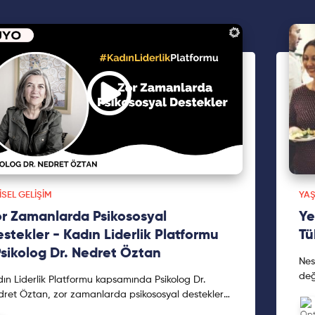
ISEL GELIŞIM
YAŞ
r Zamanlarda Psikososyal
Ye
stekler - Kadın Liderlik Platformu
Tü
Psikolog Dr. Nedret Öztan
Nes
değ
ın Liderlik Platformu kapsamında Psikolog Dr.
ret Öztan, zor zamanlarda psikososyal destekler
kında bilgi veriyor. Bu #tüyo videomuz dileriz size