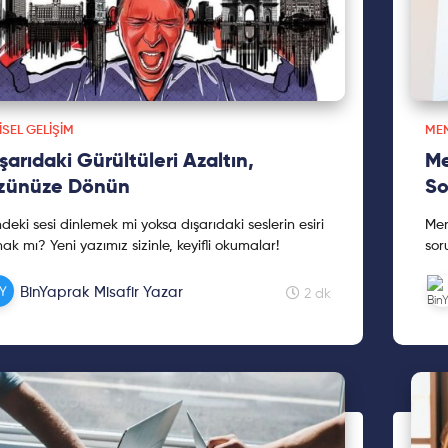
ISEL GELIŞIM
ME
şarıdaki Gürültüleri Azaltın,
Me
zünüze Dönün
So
ndeki sesi dinlemek mi yoksa dışarıdaki seslerin esiri
Men
ak mı? Yeni yazımız sizinle, keyifli okumalar!
sor
BinYaprak Misafir Yazar
2 dk