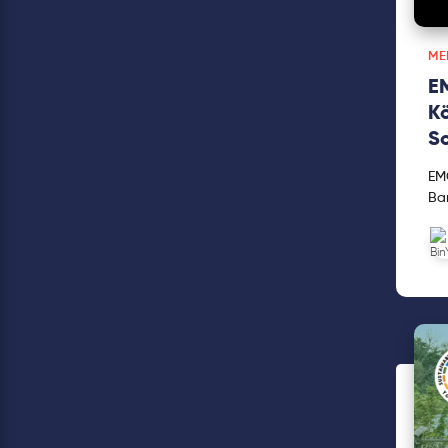
ME
EM
Kö
So
EMC
Ban
gör