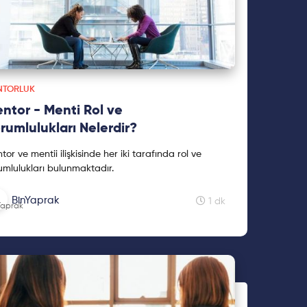
NTORLUK
ntor - Menti Rol ve
rumlulukları Nelerdir?
tor ve mentii ilişkisinde her iki tarafında rol ve
umlulukları bulunmaktadır.
BinYaprak
1 dk