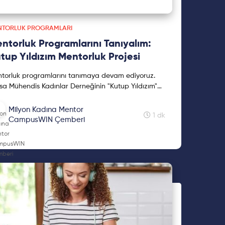
NTORLUK PROGRAMLARI
ntorluk Programlarını Tanıyalım:
tup Yıldızım Mentorluk Projesi
torluk programlarını tanımaya devam ediyoruz.
sa Mühendis Kadınlar Derneğinin "Kutup Yıldızım"
torlük Projesi hakkında bilgi verdiğimiz yazımız
ında! Keyifli okumalar!
Milyon Kadına Mentor
1 dk
CampusWIN Çemberi