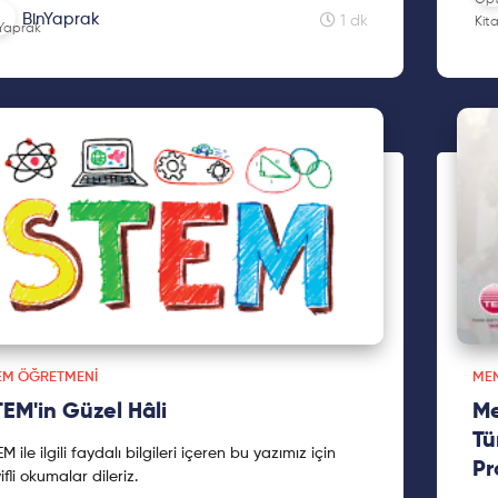
dı...
BinYaprak
1 dk
EM ÖĞRETMENI
ME
EM'in Güzel Hâli
Me
Tü
M ile ilgili faydalı bilgileri içeren bu yazımız için
Pr
ifli okumalar dileriz.