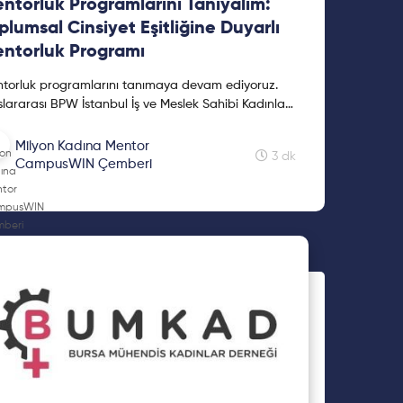
ntorluk Programlarını Tanıyalım:
plumsal Cinsiyet Eşitliğine Duyarlı
ntorluk Programı
torluk programlarını tanımaya devam ediyoruz.
slararası BPW İstanbul İş ve Meslek Sahibi Kadınlar
neği'nin "Toplumsal Cinsiyet Eşitliğine Duyarlı
torluk Programı" hakkında bilgi verdiğimiz yazımız
Milyon Kadına Mentor
3 dk
ında! Keyifli okumalar!
CampusWIN Çemberi