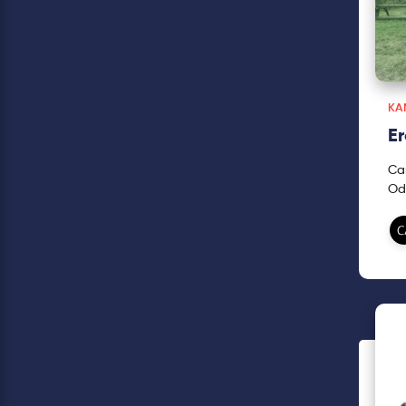
KA
E
Ca
Oda
siz